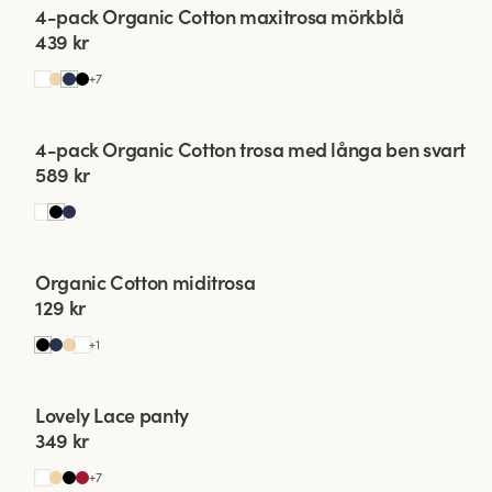
Viewing image 1 of 2
4-pack Organic Cotton maxitrosa mörkblå
439 kr
+
7
Viewing image 1 of 2
4-pack Organic Cotton trosa med långa ben svart
589 kr
Viewing image 1 of 2
Organic Cotton miditrosa
4 för 3
129 kr
+
1
Viewing image 1 of 2
Lovely Lace panty
4 för 3
Ny färg
349 kr
+
7