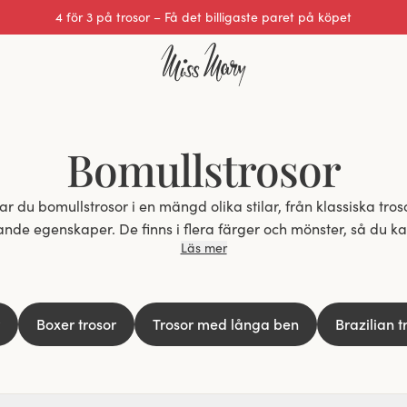
Utmärkt 0 av 5
Bomullstrosor
 du bomullstrosor i en mängd olika stilar, från klassiska trosor till model
de egenskaper. De finns i flera färger och mönster, så du kan
Läs mer
som passar din personliga stil.
Upptäck komforten i våra bomullstrosor
Boxer trosor
Trosor med långa ben
Brazilian t
et ultimata valet för dig som söker bekväma och hållbara und
ga andningsförmåga hålls huden sval och torr, även under de
nliga känslan minskar risken för irritation och ger en oöver
dagen.