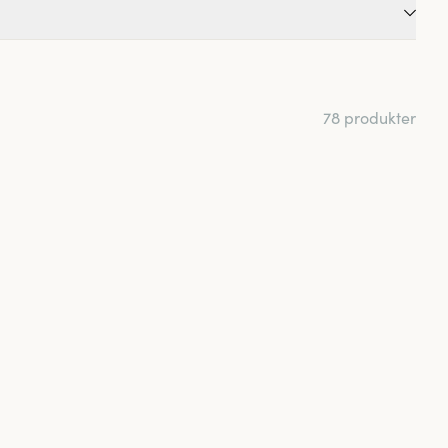
effektivt. Deras
e är enkla att tvätta
78 produkter
par en fin siluett.
ormande effekt.