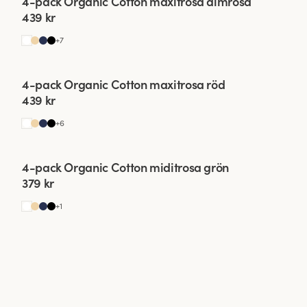
4-pack Organic Cotton maxitrosa dimrosa
439 kr
+
7
Viewing image 1 of 2
4-pack Organic Cotton maxitrosa röd
439 kr
+
6
Viewing image 1 of 2
4-pack Organic Cotton miditrosa grön
379 kr
+
1