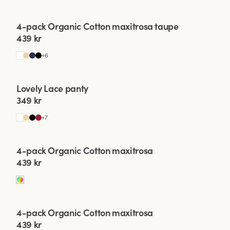
Viewing image 1 of 2
4-pack Organic Cotton maxitrosa taupe
439 kr
+
6
Lovely Lace panty
4 för 3
Ny färg
349 kr
+
7
Viewing image 1 of 2
4-pack Organic Cotton maxitrosa
439 kr
Viewing image 1 of 2
4-pack Organic Cotton maxitrosa
439 kr