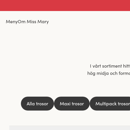
Meny
Om Miss Mary
I vårt sortiment hittar
hög midja och forman
Alla trosor
Maxi trosor
Multipack trosor
Bomullstrosor är d
bomullens naturli
Den mjuka och hudvä