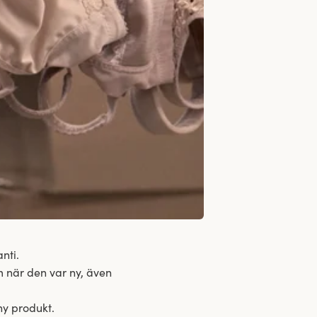
nti.
m när den var ny, även
ny produkt.