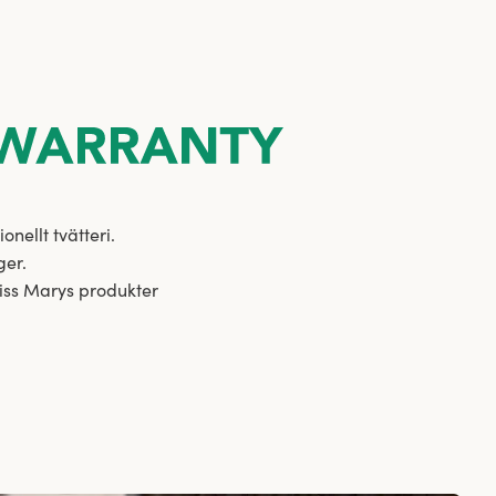
onellt tvätteri.
ger.
Miss Marys produkter