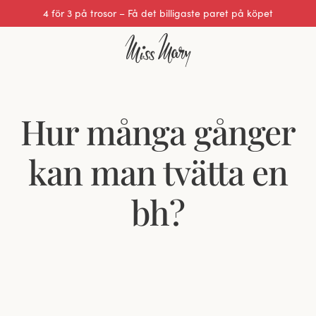
Utmärkt 0 av 5
Hur många gånger
kan man tvätta en
bh?