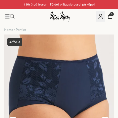
4 för 3 på trosor – Få det billigaste paret på köpet
Utmärkt 0 av 5
0
Home
/
Panties
4 för 3