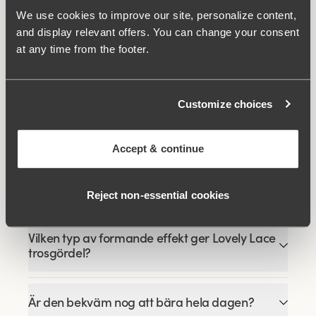
We use cookies to improve our site, personalize content,
Viewing image 1 of 5
Viewing image 1 of 9
Broderie Anglaise
Lovely Lace bh
Komfortaxelband
and display relevant offers. You can change your consent
framknäppt bh
549 kr
at any time from the footer.
249 kr
499 kr
Viewing image 1 of 9
Lovely Lace Support bh
Customize choices
599 kr
Accept & continue
FAQ
Reject non‑essential cookies
Vilken typ av formande effekt ger Lovely Lace
trosgördel?
Är den bekväm nog att bära hela dagen?