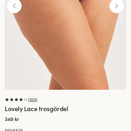
(
203
)
Lovely Lace trosgördel
349 kr
Mörkblå