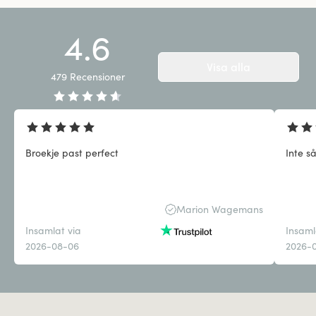
4.6
Visa alla
479
Recensioner
Broekje past perfect
Inte s
Marion Wagemans
Insamlat via
Insaml
2026-08-06
2026-