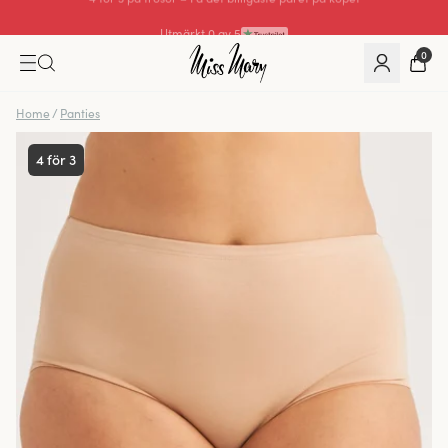
Utmärkt 0 av 5
0
Home
/
Panties
4 för 3