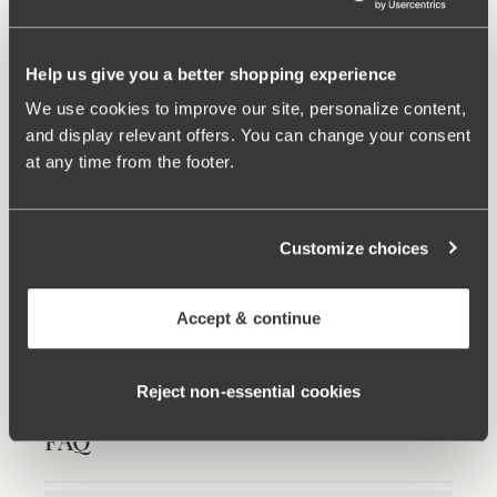
Help us give you a better shopping experience
We use cookies to improve our site, personalize content,
and display relevant offers. You can change your consent
Relaterade produkter
at any time from the footer.
Viewing image 1 of 6
Viewing image 1 of 4
Keep Fresh bh
Broderie Anglaise Divide
Multiway axelband
Ny produkt
bh
649 kr
549 kr
Customize choices
Viewing image 1 of 9
Broderie Anglaise bh
499 kr
Accept & continue
Reject non‑essential cookies
FAQ