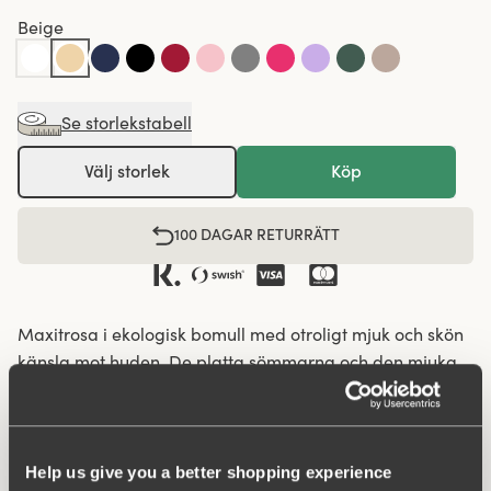
Beige
Se storlekstabell
Välj storlek
Köp
100 DAGAR RETURRÄTT
Maxitrosa i ekologisk bomull med otroligt mjuk och skön
känsla mot huden. De platta sömmarna och den mjuka
och breda resåren ger en fin silhuett och passform så att
trosan passar bra att bära under allt från leggings och
jeans till kjol och klänning. Ekologisk bomull odlas utan
kemiska gödnings- och bekämpningsmedel, vilket ger
Help us give you a better shopping experience