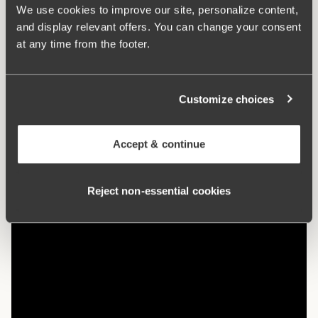
ett lägre klimatavtryck. Det naturliga materialet låter
We use cookies to improve our site, personalize content,
huden andas och irriterar inte känslig hud.
and display relevant offers. You can change your consent
at any time from the footer.
Maxitrosa med fin passform
Ekologisk bomull – mjuk och snäll mot huden
Låg benskärning.
Customize choices
Bomullsfodrad gren
Accept & continue
Material:
92% bomull, 8% elastan
Tvättinstruktioner:
Fintvätt 40°
Artikel Nummer:
45
Reject non‑essential cookies