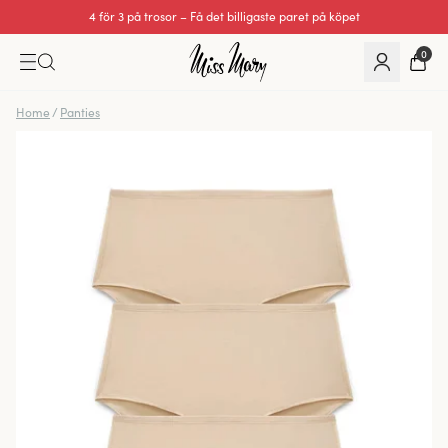
4 för 3 på trosor – Få det billigaste paret på köpet
0
Home
/
Panties