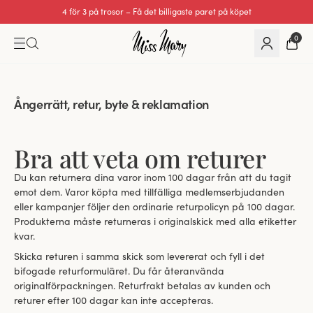
4 för 3 på trosor – Få det billigaste paret på köpet
0
Ångerrätt, retur, byte & reklamation
Bra att veta om returer
Du kan returnera dina varor inom 100 dagar från att du tagit
emot dem. Varor köpta med tillfälliga medlemserbjudanden
eller kampanjer följer den ordinarie returpolicyn på 100 dagar.
Produkterna måste returneras i originalskick med alla etiketter
kvar.
Skicka returen i samma skick som levererat och fyll i det
bifogade returformuläret. Du får återanvända
originalförpackningen. Returfrakt betalas av kunden och
returer efter 100 dagar kan inte accepteras.