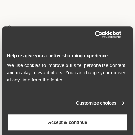
Ångerrätt
Om du är konsument bosatt inom Europeiska unionen har du
lagstadgad rätt att ångra ditt köp inom 14 dagar utan att
ange något skäl.
Help us give you a better shopping experience
Ångerfristen löper ut 14 dagar efter den dag då du tar emot
We use cookies to improve our site, personalize content,
varorna.
and display relevant offers. You can change your consent
at any time from the footer.
Hur du utövar din rätt
För att utöva din ångerrätt, använd den tillhandahållna
Customize choices
ångerknappen och följ instruktionerna för att registrera din
ånger. Du behöver inte kontakta kundtjänst i förväg.
Begäran om ångerrätt
Accept & continue