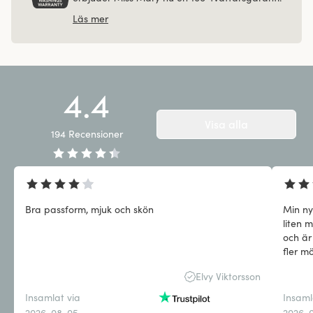
Läs mer
4.4
Visa alla
194
Recensioner
Bra passform, mjuk och skön
Min ny
liten 
och är
fler m
Elvy Viktorsson
Insamlat via
Insaml
2026-08-05
2026-0