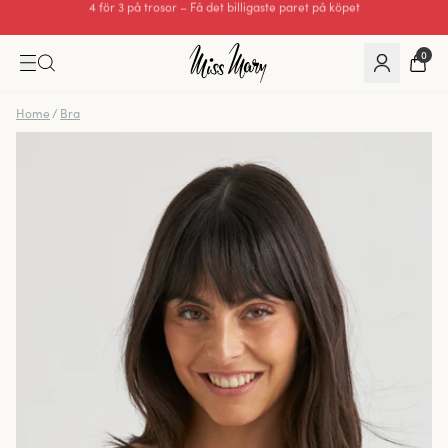
Utmärkt 0 av 5
0
Home
/
Bra