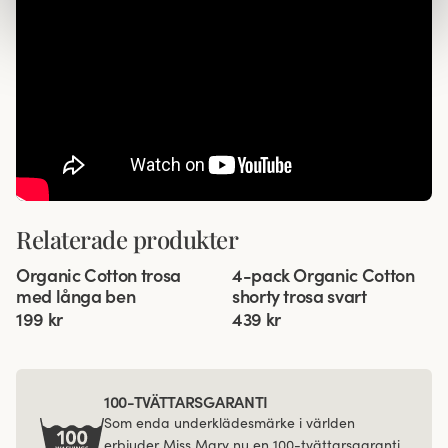
Relaterade produkter
Viewing image 1 of 3
Viewing image 1 of 3
Organic Cotton trosa
4-pack Organic Cotton
4 för 3
med långa ben
shorty trosa svart
199 kr
439 kr
100-TVÄTTARSGARANTI
Som enda underklädesmärke i världen
erbjuder Miss Mary nu en 100-tvättarsgaranti.