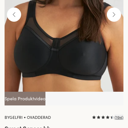
Spela Produktvideo
•
BYGELFRI
OVADDERAD
(
194
)