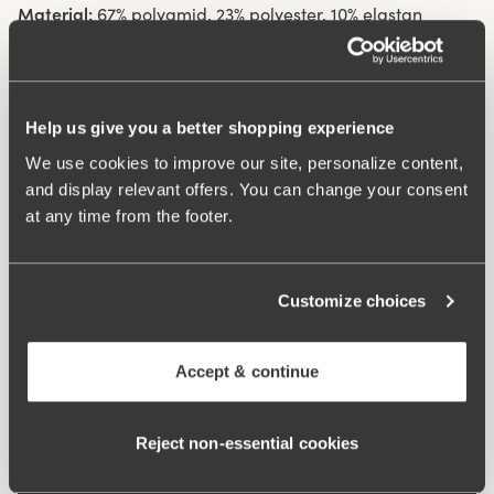
Material:
67% polyamid, 23% polyester, 10% elastan
Tvättinstruktioner:
Fintvätt 40°
Artikel Nummer:
205706
Hak och hysk:
B-D 70-85: 3 på höjden. B-D 90-105 & E-G
70-105: 4 på höjden.
Help us give you a better shopping experience
We use cookies to improve our site, personalize content,
and display relevant offers. You can change your consent
Vad gör den så bekväm?
at any time from the footer.
Extra bred rygg
Customize choices
Komfortaxelband
Accept & continue
Reject non‑essential cookies