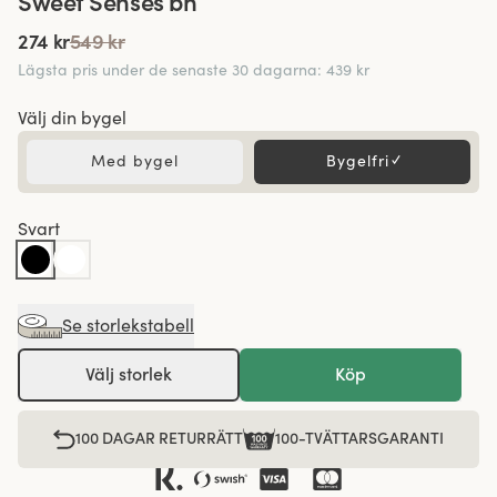
Sweet Senses bh
274 kr
549 kr
Lägsta pris under de senaste 30 dagarna
:
439 kr
Välj din bygel
Med bygel
Bygelfri
✓
Svart
Se storlekstabell
Välj storlek
Köp
100 DAGAR RETURRÄTT
100-TVÄTTARSGARANTI