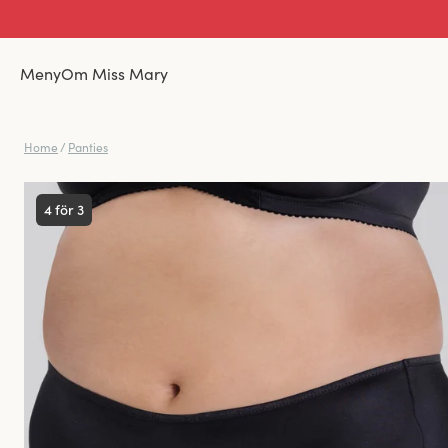
Meny
Om Miss Mary
Home
/
Panties
4 för 3