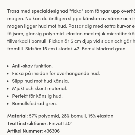
Trosa med specialdesignad "ficka" som fångar upp över
magen. Nu kan du äntligen slippa känslan av värme och irr
magen ligger hud mot hud. Passar dig med extra kurvor ell
följsam, glansig polyamid-elastan med mjuk microfiberkän
tillverkad i bomull. Fickan är 5 cm djup vid sidan och går 
framtill. Sidsöm 15 cm i storlek 42. Bomullsfodrad gren.
Anti-skav funktion.
Ficka på insidan för överhängande hud.
Slipp hud mot hud känsla.
Mjukt och skönt material.
Perfekt för känslig hud.
Bomullsfodrad gren.
Material:
57% polyamid, 28% bomull, 15% elastan
Tvättinstruktioner:
Finvätt 40°
Artikel Nummer:
436306