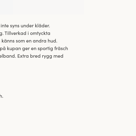
nte syns under kläder.
 Tillverkad i omtyckta
h känns som en andra hud.
 på kupan ger en sportig fräsch
xelband. Extra bred rygg med
h.