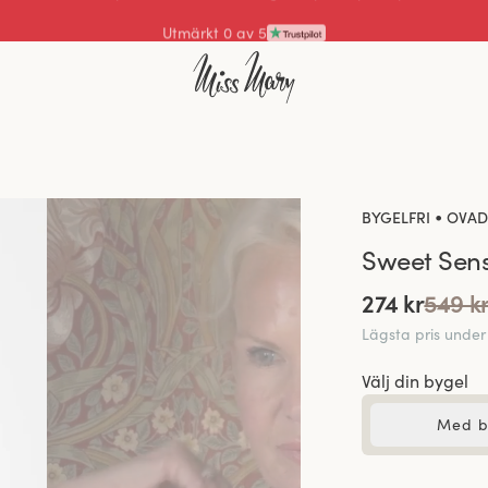
Utmärkt 0 av 5
•
BYGELFRI
OVAD
Sweet Sen
274 kr
549 k
Lägsta pris unde
Välj din bygel
Med b