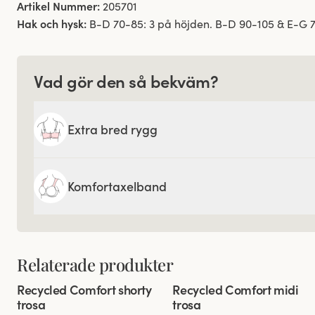
Artikel Nummer:
205701
Hak och hysk:
B-D 70-85: 3 på höjden. B-D 90-105 & E-G 7
Vad gör den så bekväm?
Extra bred rygg
Komfortaxelband
Relaterade produkter
Viewing image 1 of 3
Viewing image 1 of 3
Recycled Comfort shorty
Recycled Comfort midi
4 för 3
4 för 3
trosa
trosa