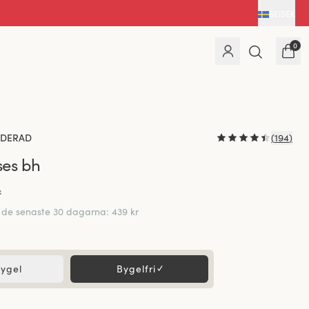
SE
|
SEK
0
DERAD
(
194
)
ses bh
r
r de senaste 30 dagarna
:
439 kr
ygel
Bygelfri
✓