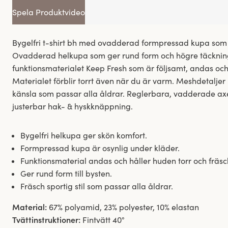
Spela Produktvideo
Bygelfri t-shirt bh med ovadderad formpressad kupa som i
Ovadderad helkupa som ger rund form och högre täckning.
funktionsmaterialet Keep Fresh som är följsamt, andas oc
Materialet förblir torrt även när du är varm. Meshdetaljer
känsla som passar alla åldrar. Reglerbara, vadderade a
justerbar hak- & hyskknäppning.
Bygelfri helkupa ger skön komfort.
Formpressad kupa är osynlig under kläder.
Funktionsmaterial andas och håller huden torr och fräsc
Ger rund form till bysten.
Fräsch sportig stil som passar alla åldrar.
Material:
67% polyamid, 23% polyester, 10% elastan
Tvättinstruktioner:
Fintvätt 40°