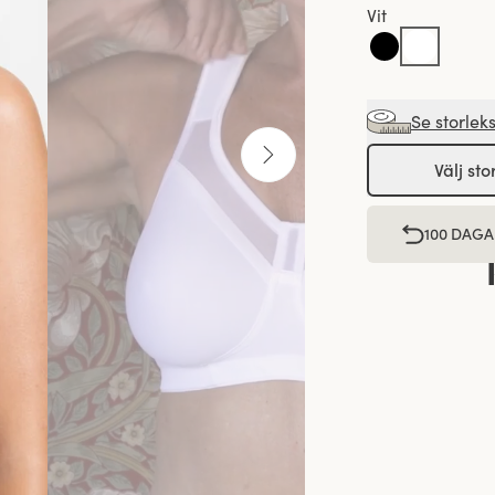
Vit
Se storlek
Välj sto
100 DAGA