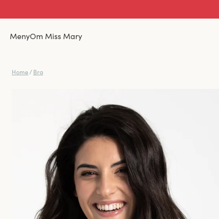
Meny
Om Miss Mary
Home
/
Bra