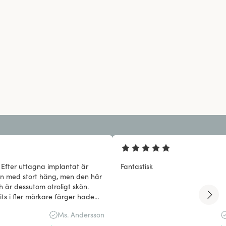
 Efter uttagna implantat är
Fantastisk
en med stort häng, men den här
h är dessutom otroligt skön.
ts i fler mörkare färger hade
s direkt.
Ms. Andersson