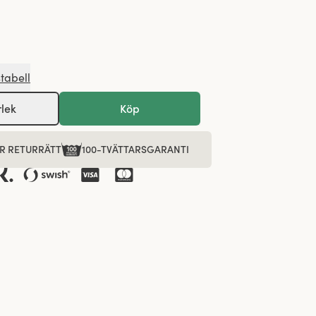
stabell
rlek
Köp
R RETURRÄTT
100-TVÄTTARSGARANTI