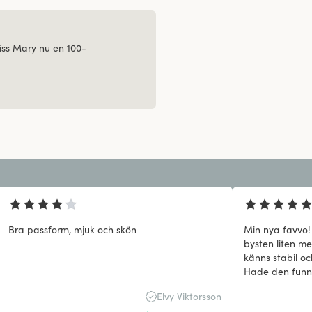
ss Mary nu en 100-
Bra passform, mjuk och skön
Min nya favvo!
bysten liten m
känns stabil oc
Hade den funni
jag shoppat los
Elvy Viktorsson