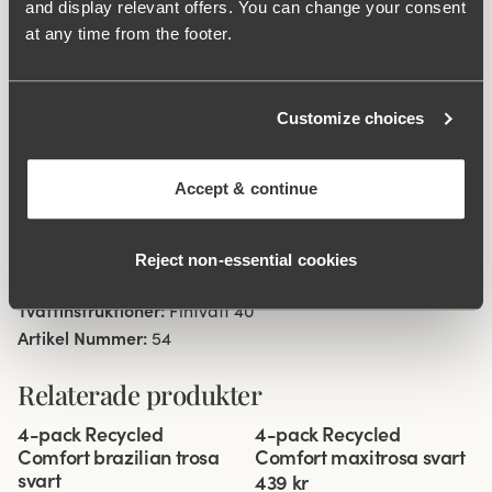
and display relevant offers. You can change your consent
är väldigt diskret under kläder. Sidsöm 11 cm i storlek
at any time from the footer.
38/40. Bomullsfodrad gren.
Material av återvunnen textilfiber.
Customize choices
Minimalistisk slät look.
Hög midja och normalhög benskärning.
Mjukt och stabilt material som håller sig på plats.
Accept & continue
Diskreta flatlocksömmar i midja och benöppning.
Bomullsfodrad gren.
Reject non‑essential cookies
Material:
80% polyamid, 20% elastan
Tvättinstruktioner:
Fintvätt 40°
Artikel Nummer:
54
Relaterade produkter
Viewing image 1 of 3
Viewing image 1 of 3
4-pack Recycled
4-pack Recycled
Comfort brazilian trosa
Comfort maxitrosa svart
svart
439 kr