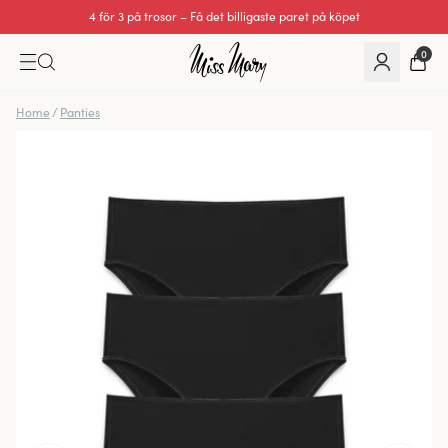
4 för 3 på trosor – Få det billigaste paret på köpet
0
Home
/
Panties