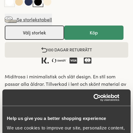
Se storlekstabell
Välj storlek
Köp
100 DAGAR RETURRÄTT
Miditrosa i minimalistisk och slät design. En stil som
passar alla åldrar. Tillverkad i lent och skönt material av
återvunnen textilfiber. Modellen har hög midja och
normalhög benskärning. Trosan håller sig på plats och
tappar inte formen eller glider ner. Ger en stabil och
trygg känsla hela dagen. Det helsläta materialet gör att
Help us give you a better shopping experience
kläder glider lätt och inte ”fastnar”. Flatlocksömmar i
We use cookies to improve our site, personalize content,
midja och benöppningar gör att trosan inte skär in och