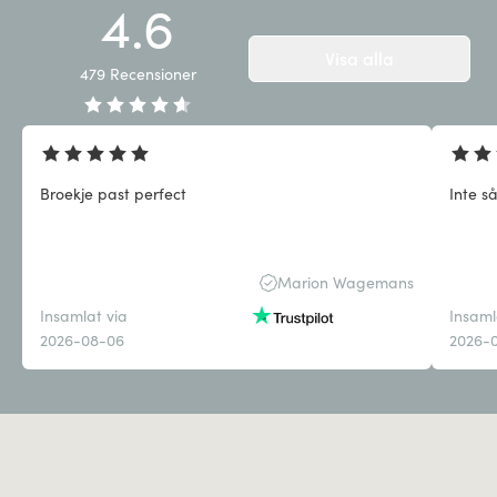
4.6
Visa alla
479
Recensioner
Broekje past perfect
Inte s
Marion Wagemans
Insamlat via
Insaml
2026-08-06
2026-