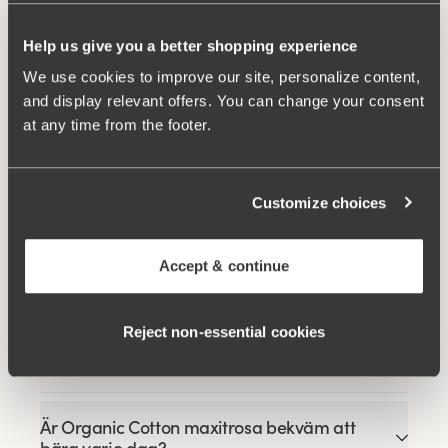
Help us give you a better shopping experience
We use cookies to improve our site, personalize content,
and display relevant offers. You can change your consent
Relaterade produkter
at any time from the footer.
Viewing image 1 of 4
Viewing image 1 of 5
Queen bh
Jacquard & Lace bh
649 kr
539 kr
599 kr
Customize choices
Viewing image 1 of 9
Lovely Jacquard bh
549 kr
Accept & continue
Reject non‑essential cookies
FAQ
Är Organic Cotton maxitrosa bekväm att