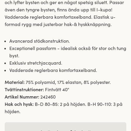
och lyfter bysten och ger en något spetsig siluett. Passar
även den tyngre bysten, finns ända upp till I-kupa!
Vadderade reglerbara komfortaxelband. Elastisk u-
formad rygg med justerbar hak-& hyskknäppning.
Avancerad stödkonstruktion.
Exceptionell passform - idealisk också för stor och tung
byst.
Exklusiv stretchjacquard.
Vadderade reglerbara komfortaxelband.
Material:
75% polyamid, 17% elastan, 8% polyester.
Tvättinstruktioner:
Fintvätt 40°
Artikel Nummer:
242460
Hak och hysk:
B-D 80-85: 2 på höjden. B-H 90-110: 3 på
höjden.