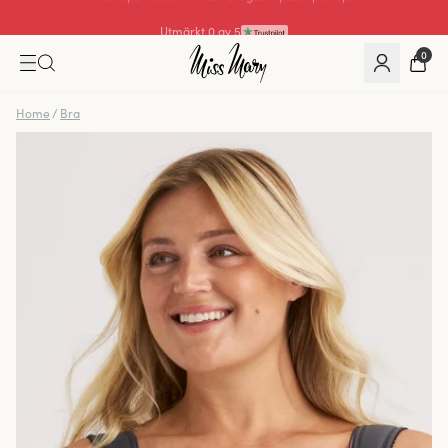
Utmärkt 0 av 5
0
Home
/
Bra