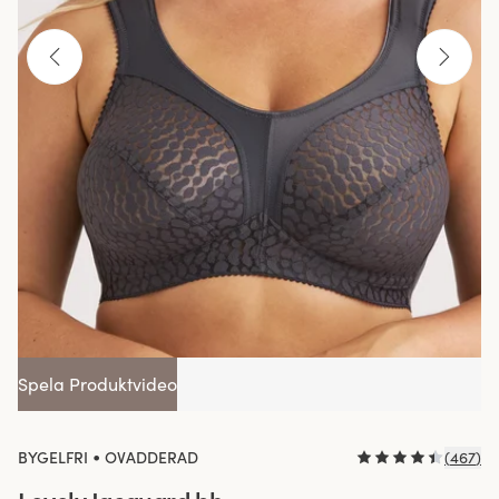
Spela Produktvideo
•
BYGELFRI
OVADDERAD
(
467
)