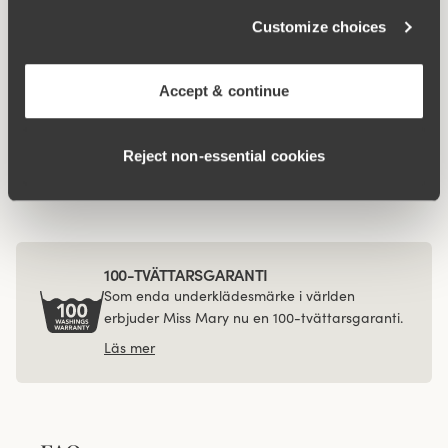
Viewing image 1 of 3
Viewing image 1 of 3
Jacquard & Lace trosa
4-pack Recycled
4 för 3
Customize choices
Comfort maxitrosa
149 kr
mörkgrå
439 kr
Accept & continue
Viewing image 1 of 3
Jacquard & Lace
4 för 3
trosgördel
Reject non‑essential cookies
299 kr
100-TVÄTTARSGARANTI
Som enda underklädesmärke i världen
erbjuder Miss Mary nu en 100-tvättarsgaranti.
Läs mer