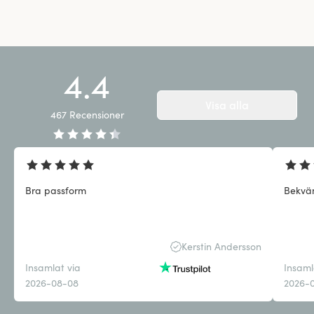
4.4
Visa alla
467
Recensioner
Bra passform
Bekvä
Kerstin Andersson
Insamlat via
Insaml
2026-08-08
2026-