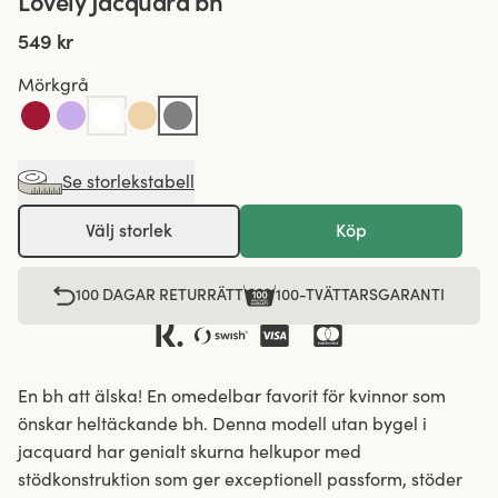
Lovely Jacquard bh
549 kr
Mörkgrå
Se storlekstabell
Välj storlek
Köp
100 DAGAR RETURRÄTT
100-TVÄTTARSGARANTI
En bh att älska! En omedelbar favorit för kvinnor som
önskar heltäckande bh. Denna modell utan bygel i
jacquard har genialt skurna helkupor med
stödkonstruktion som ger exceptionell passform, stöder