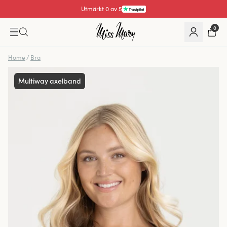
Utmärkt 4.3 av 5
0
Home
/
Bra
Multiway axelband