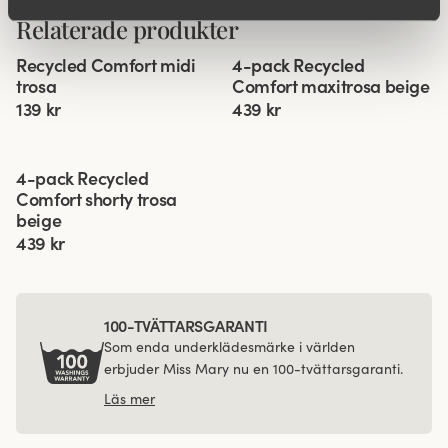
Relaterade produkter
Viewing image 1 of 2
Viewing image 1 of 3
Recycled Comfort midi
4-pack Recycled
4 för 3
trosa
Comfort maxitrosa beige
139 kr
439 kr
Viewing image 1 of 3
4-pack Recycled
Comfort shorty trosa
beige
439 kr
100-TVÄTTARSGARANTI
Som enda underklädesmärke i världen
erbjuder Miss Mary nu en 100-tvättarsgaranti.
Läs mer