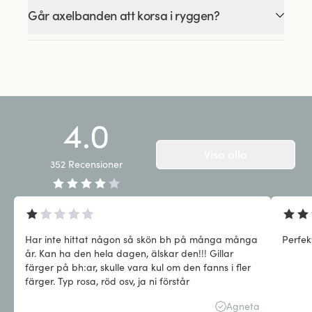
Går axelbanden att korsa i ryggen?
4.0
Visa alla
352
Recensioner
Har inte hittat någon så skön bh på många många
Perfek
år. Kan ha den hela dagen, älskar den!!! Gillar
färger på bh:ar, skulle vara kul om den fanns i fler
färger. Typ rosa, röd osv, ja ni förstår
Agneta