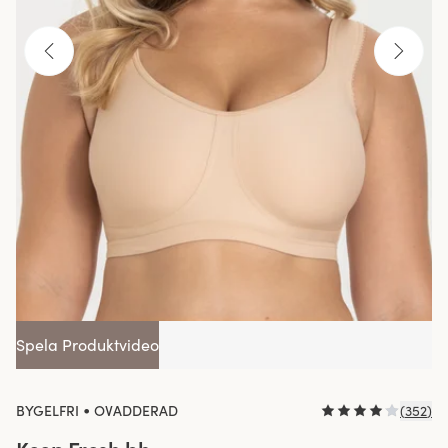
Spela Produktvideo
•
BYGELFRI
OVADDERAD
(
352
)