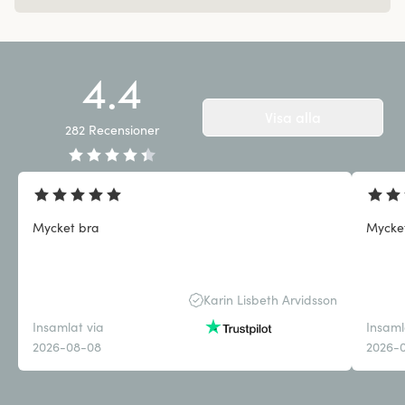
4.4
Visa alla
282
Recensioner
Mycket bra
Mycke
Karin Lisbeth Arvidsson
Insamlat via
Insaml
2026-08-08
2026-