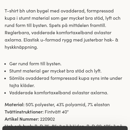
T-shirt bh utan bygel med ovadderad, formpressad
kupa i stumt material som ger mycket bra stöd, lyft och
rund form till bysten. Spets på mittdelen framtill.
Reglerbara, vadderade komfortaxelband avlastar
axlarna. Elastisk u-formad rygg med justerbar hak- &
hyskknäppning.
Ger rund form till bysten.
Stumt material ger mycket bra stöd och lyft.
Sömlös ovadderad formpressad kupa syns inte under
tajta kläder.
Vadderade komfortaxelband avlastar axlarna.
Material:
50% polyester, 43% polyamid, 7% elastan
Tvättinstruktioner:
Fintvätt 40°
Artikel Nummer:
220902
Hak och hysk:
B-D 75-85: 2 på höjden. B-D 90-105: 3 på