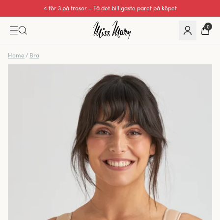
4 för 3 på trosor – Få det billigaste paret på köpet
0
Home
/
Bra