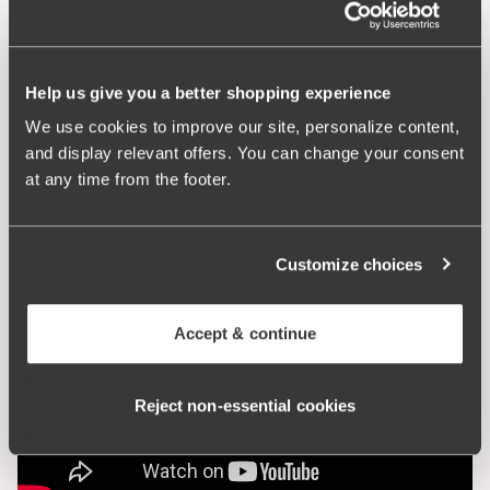
höjden. E-F 75-105: 3 på höjden.
Vad gör den så bekväm?
Help us give you a better shopping experience
We use cookies to improve our site, personalize content,
and display relevant offers. You can change your consent
Komfortaxelband
at any time from the footer.
Customize choices
Accept & continue
Reject non‑essential cookies