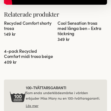
Relaterade produkter
Viewing image 1 of 3
Viewing image 1 of 3
Recycled Comfort shorty
Cool Sensation trosa
4 för 3
4 för 3
Extra täckning
trosa
med långa ben - Extra
täckning
149 kr
349 kr
Viewing image 1 of 3
4-pack Recycled
Comfort midi trosa beige
409 kr
100-TVÄTTARSGARANTI
Som enda underklädesmärke i världen
erbjuder Miss Mary nu en 100-tvättarsgaranti.
Läs mer