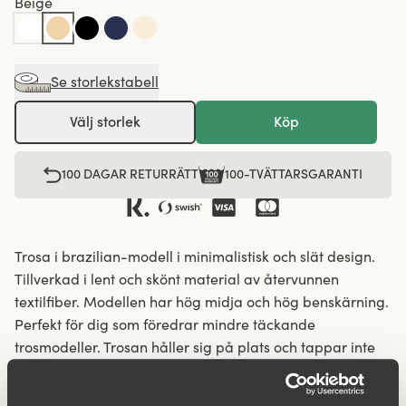
Beige
Se storlekstabell
Välj storlek
Köp
100 DAGAR RETURRÄTT
100-TVÄTTARSGARANTI
Trosa i brazilian-modell i minimalistisk och slät design.
Tillverkad i lent och skönt material av återvunnen
textilfiber. Modellen har hög midja och hög benskärning.
Perfekt för dig som föredrar mindre täckande
trosmodeller. Trosan håller sig på plats och tappar inte
formen eller glider ner. Ger en trygg känsla hela dagen.
Flatlocksömmar i midja och benöppningar gör att trosan