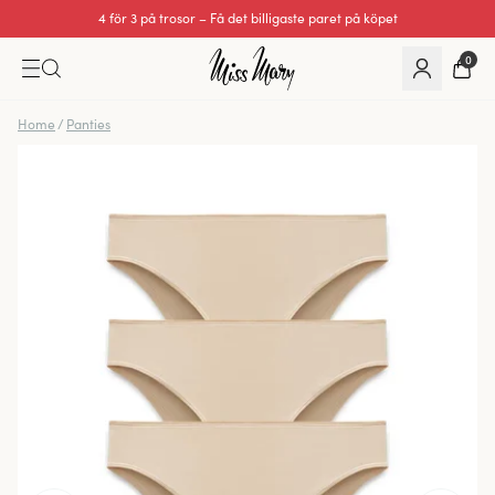
4 för 3 på trosor – Få det billigaste paret på köpet
0
Home
/
Panties