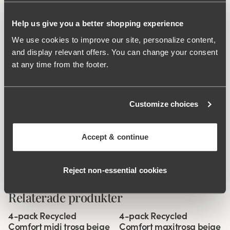
inte skär in och är väldigt diskret under kläder. Sidsöm
6,5 cm i storlek 38/40. Bomullsfodrad gren.
Help us give you a better shopping experience
We use cookies to improve our site, personalize content,
Material av återvunnen textilfiber.
and display relevant offers. You can change your consent
Hög midja och hög benskärning.
at any time from the footer.
Mjukt och stabilt material
Glider inte ner.
Diskreta flatlocksömmar i midja och benöppning.
Customize choices
Minimalistisk design.
Bomullsfodrad gren
Accept & continue
Material:
80% polyamid, 20% elastan
Tvättinstruktioner:
Fintvätt 40°
Artikel Nummer:
48
Reject non‑essential cookies
Relaterade produkter
Viewing image 1 of 3
Viewing image 1 of 3
4-pack Recycled
4-pack Recycled
Comfort midi trosa beige
Comfort maxitrosa beige