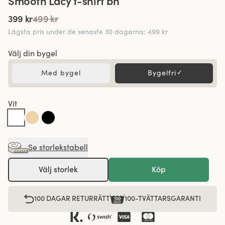
Smooth Lacy t-shirt bh
399 kr
499 kr
Lägsta pris under de senaste 30 dagarna
:
499 kr
Välj din bygel
Med bygel
Bygelfri
✓
Vit
Se storlekstabell
Välj storlek
Köp
100 DAGAR RETURRÄTT
100-TVÄTTARSGARANTI