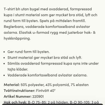
T-shirt bh utan bygel med ovadderad, formpressad
kupa i stumt material som ger mycket bra stöd, lyft och
rund form till bysten. Spets på mittdelen framtill.
Reglerbara, vadderade komfortaxelband avlastar
axlarna. Elastisk u-formad rygg med justerbar hak- &
hyskknäppning.
Ger rund form till bysten.
Stumt material ger mycket bra stöd och lyft.
Sömlös ovadderad formpressad kupa syns inte under
tajta kläder.
Vadderade komfortaxelband avlastar axlarna.
Material:
50% polyester, 43% polyamid, 7% elastan
Tvättinstruktioner:
Fintvätt 40°
Artikel Nummer:
220901
Hak och hysk:
B-D 75-85: 2 på höjden. B-D 90-105: 3 på