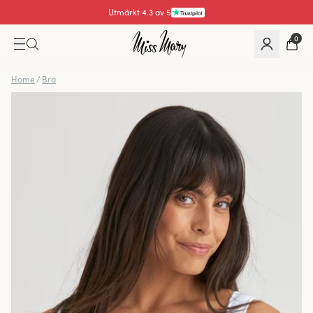
Utmärkt 4.3 av 5
0
Home
/
Bra