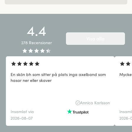
4.4
Visa alla
278
Recensioner
En skön bh som sitter på plats inga axelband som
Mycke
hasar ner eller skaver
Annica Karlsson
Insamlat via
Insaml
2026-08-07
2026-