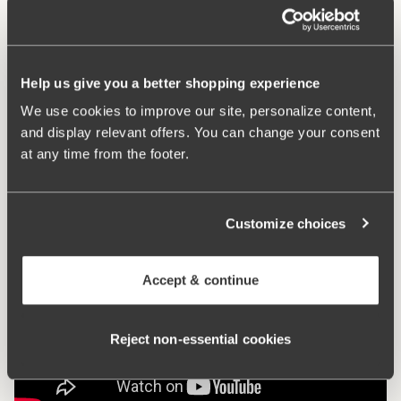
höjden. E-F 75-105: 3 på höjden.
Vad gör den så bekväm?
Help us give you a better shopping experience
We use cookies to improve our site, personalize content,
and display relevant offers. You can change your consent
Komfortaxelband
at any time from the footer.
Customize choices
Accept & continue
Reject non‑essential cookies