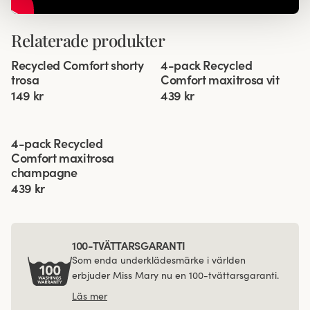
Relaterade produkter
Viewing image 1 of 3
Viewing image 1 of 3
Recycled Comfort shorty
4-pack Recycled
4 för 3
trosa
Comfort maxitrosa vit
149 kr
439 kr
Viewing image 1 of 3
4-pack Recycled
Comfort maxitrosa
champagne
439 kr
100-TVÄTTARSGARANTI
Som enda underklädesmärke i världen
erbjuder Miss Mary nu en 100-tvättarsgaranti.
Läs mer