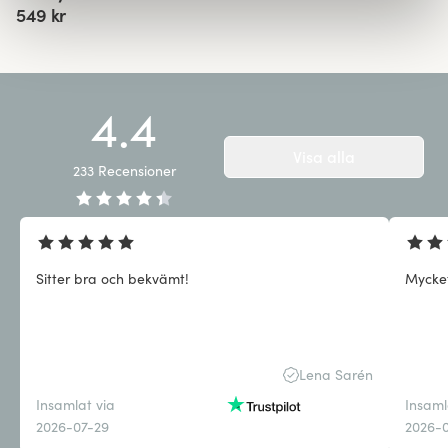
549 kr
4.4
Visa alla
233
Recensioner
Sitter bra och bekvämt!
Mycke
Lena Sarén
Insamlat via
Insaml
2026-07-29
2026-