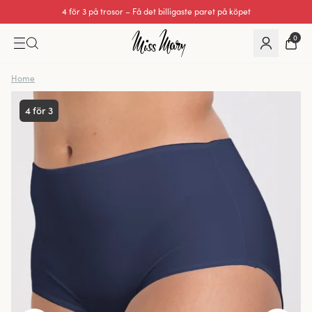
4 för 3 på trosor – Få det billigaste paret på köpet
0
Home
4 för 3