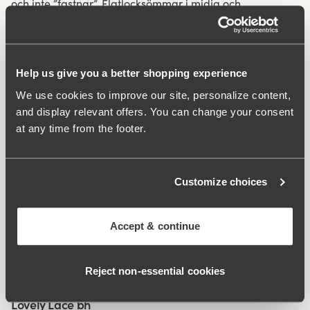
och inte ”fastnar”. Flatlocksömmar i midja och
benöppningar gör att trosan inte skär in och är väldigt
diskret under kläder. Sidsöm 16 cm i storlek 38/40.
Bomullsfodrad gren.
Help us give you a better shopping experience
Material av återvunnen textilfiber.
We use cookies to improve our site, personalize content,
and display relevant offers. You can change your consent
Hög midja och lägre benskärning.
at any time from the footer.
Minimalistisk slät look.
Mjukt och stabilt material som håller sig på plats.
Diskreta flatlocksömmar i midja och benöppning.
Bomullsfodrad gren
Customize choices
Material:
80% polyamid, 20% elastan
Accept & continue
Tvättinstruktioner:
Fintvätt 40°
Artikel Nummer:
843248
Reject non‑essential cookies
Relaterade produkter
Viewing image 1 of 9
Lovely Lace bh
Komfortaxelband