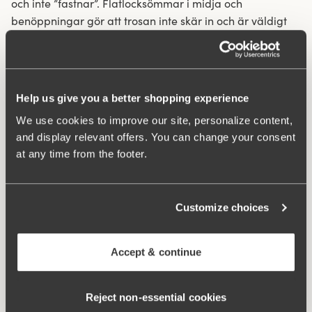
och inte ”fastnar”. Flatlocksömmar i midja och
benöppningar gör att trosan inte skär in och är väldigt
diskret under kläder. Sidsöm 16 cm i storlek 38/40.
Bomullsfodrad gren.
Material av återvunnen textilfiber.
Help us give you a better shopping experience
Hög midja och lägre benskärning.
We use cookies to improve our site, personalize content,
Minimalistisk slät look.
and display relevant offers. You can change your consent
Mjukt och stabilt material som håller sig på plats.
at any time from the footer.
Diskreta flatlocksömmar i midja och benöppning.
Bomullsfodrad gren
Customize choices
Material:
80% polyamid, 20% elastan
Tvättinstruktioner:
Fintvätt 40°
Artikel Nummer:
843206
Accept & continue
Relaterade produkter
Reject non‑essential cookies
Viewing image 1 of 6
Viewing image 1 of 3
Feel Fresh bh
Sweet Senses bh
Komfortaxelband
Avlastar ryggen