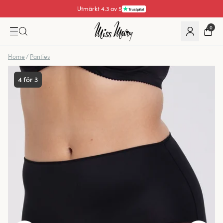
Utmärkt 4.3 av 5
0
Home
/
Panties
4 för 3