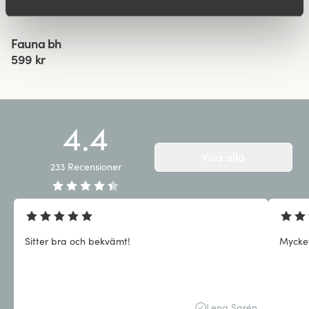
599 kr
299 kr
599 kr
Viewing image 1 of 10
Fauna bh
599 kr
4.4
Visa alla
233
Recensioner
Sitter bra och bekvämt!
Mycke
Lena Sarén