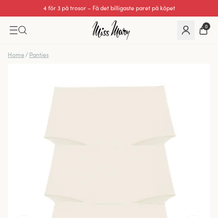
4 för 3 på trosor – Få det billigaste paret på köpet
0
Home
/
Panties