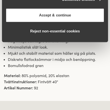
och inte ”fastnar”. Flatlocksömmar i midja och
benöppningar gör att trosan inte skär in och är väldigt
diskret under kläder. Sidsöm 16 cm i storlek 38/40.
Accept & continue
Bomullsfodrad gren.
Reject non‑essential cookies
Material av återvunnen textilfiber.
Hög midja och lägre benskärning.
Minimalistisk slät look.
Mjukt och stabilt material som håller sig på plats.
Diskreta flatlocksömmar i midja och benöppning.
Bomullsfodrad gren
Material:
80% polyamid, 20% elastan
Tvättinstruktioner:
Fintvätt 40°
Artikel Nummer:
92