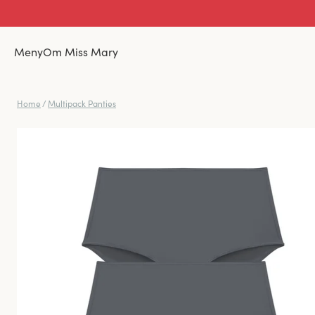
Meny
Om Miss Mary
Home
/
Multipack Panties