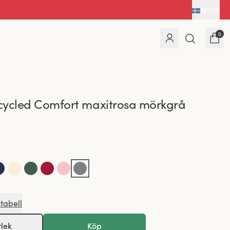
SE
|
SEK
0
cycled Comfort maxitrosa mörkgrå
stabell
rlek
Köp