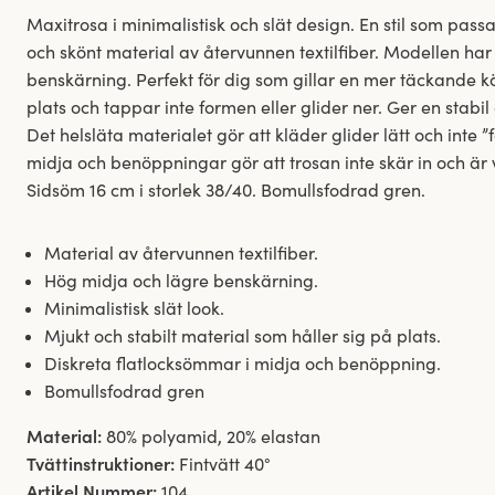
Maxitrosa i minimalistisk och slät design. En stil som passar
och skönt material av återvunnen textilfiber. Modellen ha
benskärning. Perfekt för dig som gillar en mer täckande kä
plats och tappar inte formen eller glider ner. Ger en stabi
Det helsläta materialet gör att kläder glider lätt och inte 
midja och benöppningar gör att trosan inte skär in och är 
Sidsöm 16 cm i storlek 38/40. Bomullsfodrad gren.
Material av återvunnen textilfiber.
Hög midja och lägre benskärning.
Minimalistisk slät look.
Mjukt och stabilt material som håller sig på plats.
Diskreta flatlocksömmar i midja och benöppning.
Bomullsfodrad gren
Material:
80% polyamid, 20% elastan
Tvättinstruktioner:
Fintvätt 40°
Artikel Nummer:
104