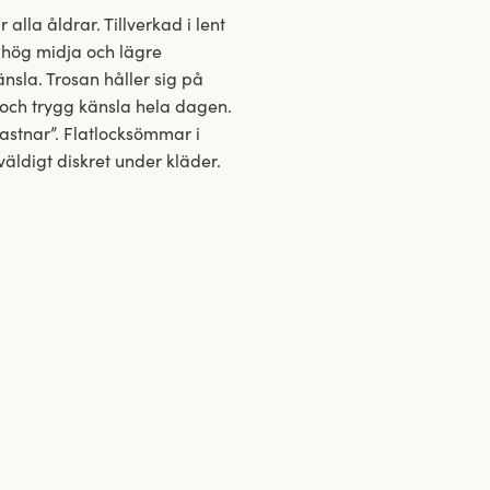
 alla åldrar. Tillverkad i lent
r hög midja och lägre
nsla. Trosan håller sig på
l och trygg känsla hela dagen.
”fastnar”. Flatlocksömmar i
väldigt diskret under kläder.