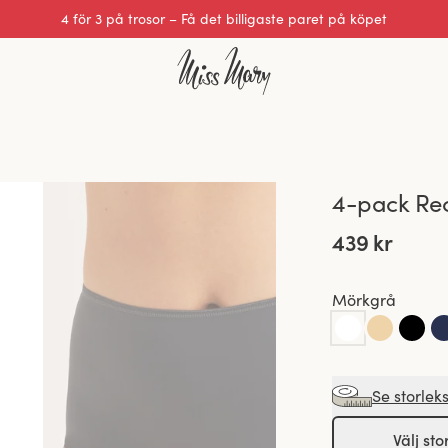
4 för 3 på trosor – Få det billigaste paret på köpet
4-pack Re
439 kr
Mörkgrå
Se storlek
Välj sto