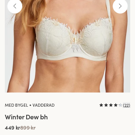
•
MED BYGEL
VADDERAD
(
22
)
Winter Dew bh
449 kr
899 kr