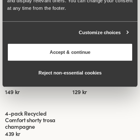
and display relevant offers. You can change your consent
at any time from the footer.
Vad gör den så bekväm?
Customize choices
Minimizer
Accept & continue
Relaterade produkter
Reject non‑essential cookies
Viewing image 1 of 2
Viewing image 1 of 2
Recycled Comfort
Recycled Comfort
4 för 3
Ny färg
4 för 3
maxitrosa
brazilian trosa
149 kr
129 kr
Viewing image 1 of 3
4-pack Recycled
Comfort shorty trosa
champagne
439 kr