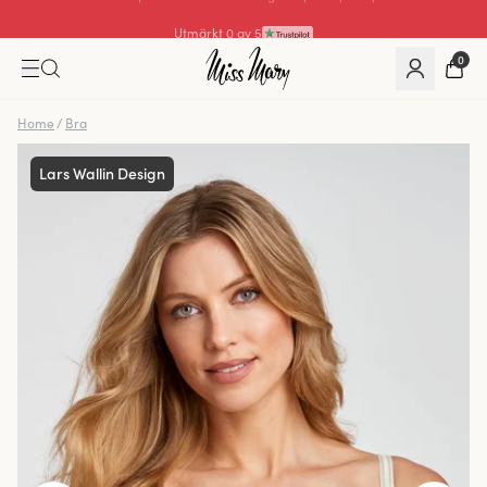
Utmärkt 0 av 5
0
Home
/
Bra
Lars Wallin Design