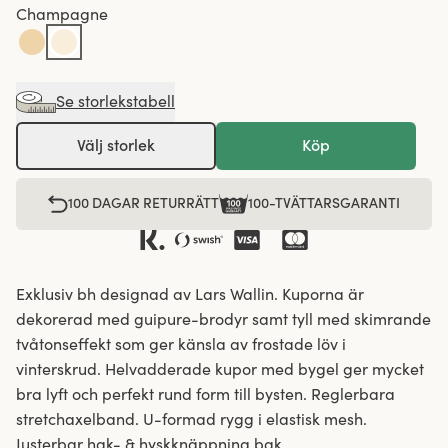
Champagne
Se storlekstabell
Välj storlek
Köp
100 DAGAR RETURRÄTT
100-TVÄTTARSGARANTI
Exklusiv bh designad av Lars Wallin. Kuporna är
dekorerad med guipure-brodyr samt tyll med skimrande
tvåtonseffekt som ger känsla av frostade löv i
vinterskrud. Helvadderade kupor med bygel ger mycket
bra lyft och perfekt rund form till bysten. Reglerbara
stretchaxelband. U-formad rygg i elastisk mesh.
Justerbar hak- & hyskknäppning bak.