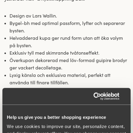
Design av Lars Wallin.
Bygel-bh med optimal passform, lyfter och separerar
bysten.
Helvadderad kupa ger rund form utan att öka volym
på bysten.
Exklusiv tyll med skimrande tvåtonseffekt.
Överkupan dekorerad med löv-formad guipire brodyr
ger vackert decolletage.
Lyxig känsla och exklusiva material, perfekt att
använda till finare tillfällen.
Material:
46% polyester, 45% polyamid, 9% elastan
Tvättinstruktioner:
Handtvätt
Artikel Nummer:
800207
Hak och hysk:
A-D 70-85: 2 på höjden. A-D 90 & E-F 70-
Help us give you a better shopping experience
90: 3 på höjden.
We use cookies to improve our site, personalize content,