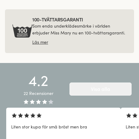
100-TVÄTTARSGARANTI
Som enda underklädesmärke i världen
erbjuder Miss Mary nu en 100-tvättarsgaranti.
Läs mer
4.2
Visa alla
22
Recensioner
Liten stor kupa för små bröst men bra
Liten 