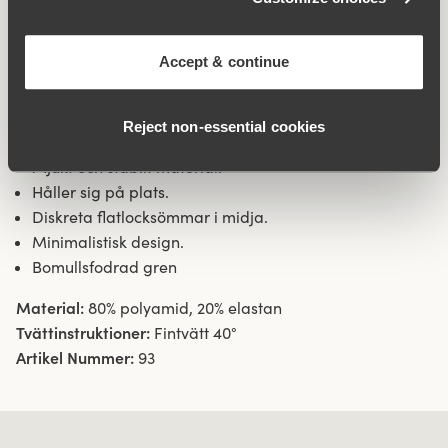
flatlocksöm i midjeöppningen och fåll i benöppningarna
gör att trosan inte skär in. Sidsöm 32 cm i storlek 38/40.
Bomullsfodrad gren.
Accept & continue
Material av återvunnen textilfiber.
Reject non‑essential cookies
Boxermodell med korta ben.
Mjukt och stabilt material.
Håller sig på plats.
Diskreta flatlocksömmar i midja.
Minimalistisk design.
Bomullsfodrad gren
Material:
80% polyamid, 20% elastan
Tvättinstruktioner:
Fintvätt 40°
Artikel Nummer:
93