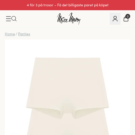
4 för 3 på trosor – Få det billigaste paret på köpet
0
Home
/
Panties