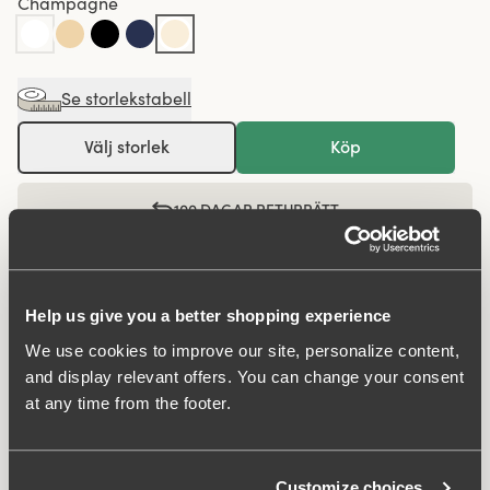
Champagne
Se storlekstabell
Välj storlek
Köp
100 DAGAR RETURRÄTT
Shorty i minimalistisk och slät design i boxermodell. En
Help us give you a better shopping experience
stil som passar alla åldrar. Tillverkad i lent och skönt
We use cookies to improve our site, personalize content,
material av återvunnen textilfiber. Modellen har hög
and display relevant offers. You can change your consent
midja samt korta ben. Perfekt för dig som vill ha en
at any time from the footer.
heltäckande känsla. Plagget håller sig på plats, glider
inte ner och tappar inte formen. Det helsläta materialet
gör att kläder glider lätt och inte ”fastnar”. Diskret
Customize choices