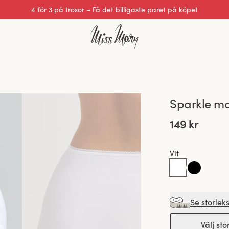
4 för 3 på trosor – Få det billigaste paret på köpet
Sparkle ma
149 kr
Vit
Se storlek
Välj sto