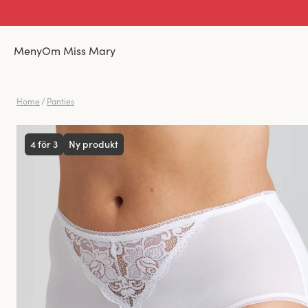
Meny
Om Miss Mary
Home
/
Panties
4 för 3
Ny produkt