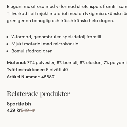
Elegant maxitrosa med v-formad stretchspets framtill som
Tillverkad i ett mjukt material med en lyxig microkänsla f
gren ger en behaglig och fräsch känsla hela dagen.
V-formad, genombruten spetsdetalj framtill.
Mjukt material med microkänsla.
Bomullsfodrad gren.
Material:
77% polyester, 8% bomull, 8% elastan, 7% polyam
Tvättinstruktioner:
Fintvätt 40°
Artikel Nummer:
458801
Relaterade produkter
Viewing image 1 of 4
Sparkle bh
439 kr
549 kr