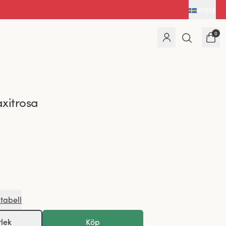
SE
|
SEK
0
xitrosa
stabell
rlek
Köp