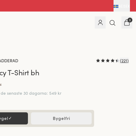
SE
|
SEK
0
ADDERAD
(
221
)
y T-Shirt bh
r
r de senaste 30 dagarna
:
549 kr
ygel
✓
Bygelfri