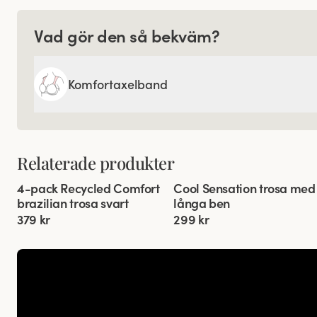
Vad gör den så bekväm?
Komfortaxelband
Relaterade produkter
Viewing image 1 of 3
Viewing image 1 of 4
4-pack Recycled Comfort
Cool Sensation trosa med
4 för 3
brazilian trosa svart
långa ben
379 kr
299 kr