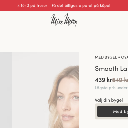
4 för 3 på trosor – Få det billigaste paret på köpet
Utmärkt 0 av 5
•
MED BYGEL
OV
Smooth Lac
439 kr
549 k
Lägsta pris unde
Välj din bygel
Med b