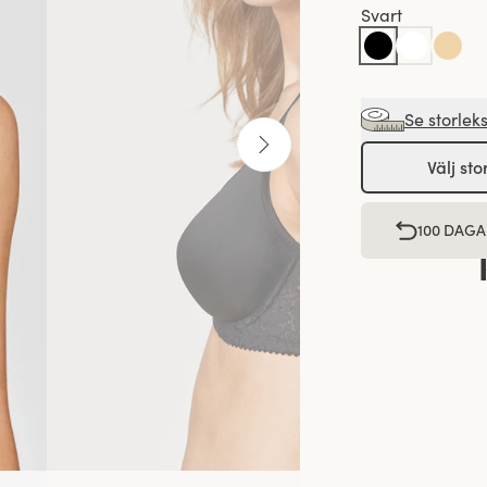
Svart
Se storlek
Välj sto
100 DAGA