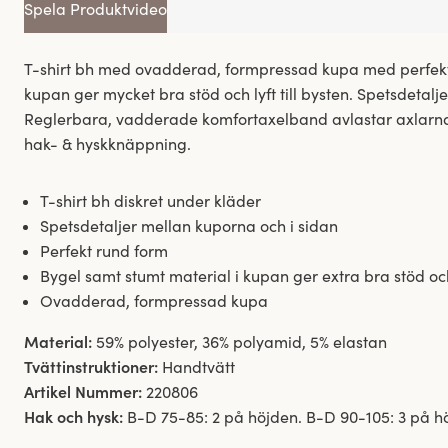
Spela Produktvideo
T-shirt bh med ovadderad, formpressad kupa med perfekt 
kupan ger mycket bra stöd och lyft till bysten. Spetsdetalj
Reglerbara, vadderade komfortaxelband avlastar axlarna.
hak- & hyskknäppning.
T-shirt bh diskret under kläder
Spetsdetaljer mellan kuporna och i sidan
Perfekt rund form
Bygel samt stumt material i kupan ger extra bra stöd och
Ovadderad, formpressad kupa
Material:
59% polyester, 36% polyamid, 5% elastan
Tvättinstruktioner:
Handtvätt
Artikel Nummer:
220806
Hak och hysk:
B-D 75-85: 2 på höjden. B-D 90-105: 3 på hö