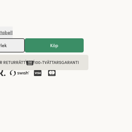
stabell
rlek
Köp
R RETURRÄTT
100-TVÄTTARSGARANTI