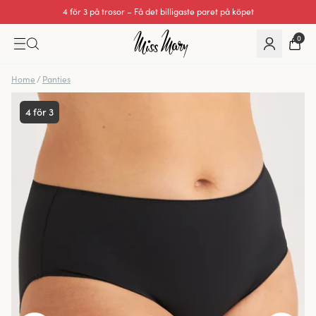
Utmärkt 0 av 5
0
Home
/
Panties
4 för 3