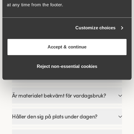
at any time from the footer.
Viewing image 1 of 11
Stay Fresh med sidvinge
Extra bred rygg
649 kr
Customize choices
FAQ
Accept & continue
Reject non‑essential cookies
Hur är passformen på Recycled Comfort midi
trosa?
Är materialet bekvämt för vardagsbruk?
Håller den sig på plats under dagen?