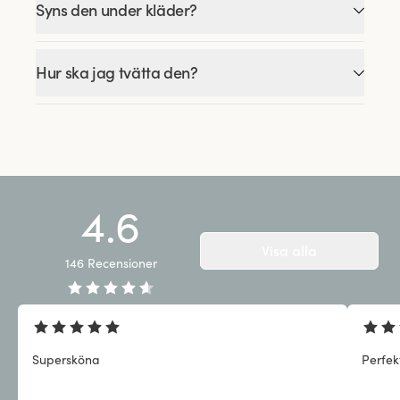
Syns den under kläder?
Hur ska jag tvätta den?
4.6
Visa alla
146
Recensioner
Supersköna
Perfek