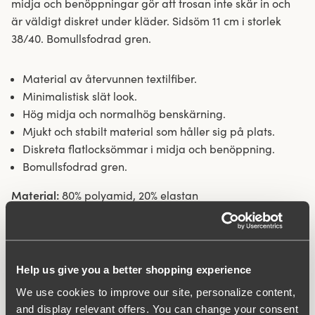
midja och benöppningar gör att trosan inte skär in och
är väldigt diskret under kläder. Sidsöm 11 cm i storlek
38/40. Bomullsfodrad gren.
Material av återvunnen textilfiber.
Minimalistisk slät look.
Hög midja och normalhög benskärning.
Mjukt och stabilt material som håller sig på plats.
Diskreta flatlocksömmar i midja och benöppning.
Bomullsfodrad gren.
Material:
80% polyamid, 20% elastan
Tvättinstruktioner:
Fintvätt 40°
Artikel Nummer:
843106
Relaterade produkter
Help us give you a better shopping experience
Viewing image 1 of 5
Viewing image 1 of 4
Cotton Comfort bh
Sparkle bh
We use cookies to improve our site, personalize content,
84% bomull
439 kr
549 kr
439 kr
549 kr
and display relevant offers. You can change your consent