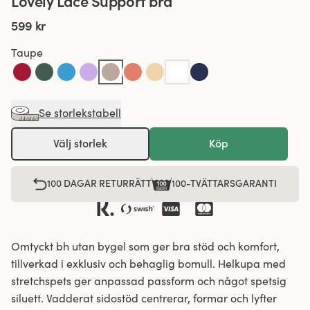
Lovely Lace Support bra
599 kr
Taupe
Se storlekstabell
Välj storlek
Köp
100 DAGAR RETURRÄTT
100-TVÄTTARSGARANTI
Omtyckt bh utan bygel som ger bra stöd och komfort,
tillverkad i exklusiv och behaglig bomull. Helkupa med
stretchspets ger anpassad passform och något spetsig
siluett. Vadderat sidostöd centrerar, formar och lyfter