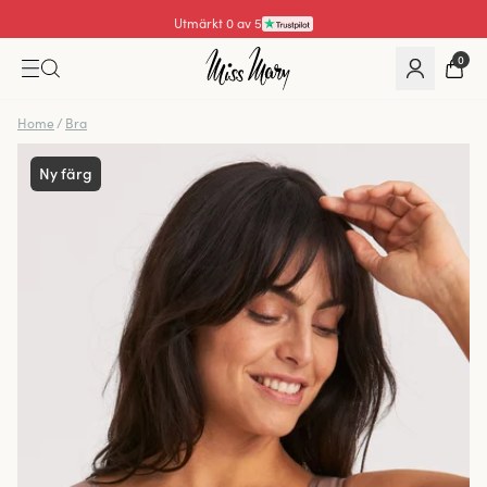
Utmärkt 4.3 av 5
0
Home
/
Bra
Ny färg