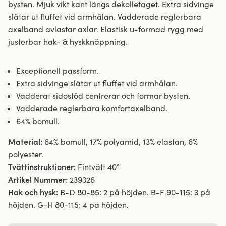
bysten. Mjuk vikt kant längs dekolletaget. Extra sidvinge
slätar ut fluffet vid armhålan. Vadderade reglerbara
axelband avlastar axlar. Elastisk u-formad rygg med
justerbar hak- & hyskknäppning.
Exceptionell passform.
Extra sidvinge slätar ut fluffet vid armhålan.
Vadderat sidostöd centrerar och formar bysten.
Vadderade reglerbara komfortaxelband.
64% bomull.
Material:
64% bomull, 17% polyamid, 13% elastan, 6%
polyester.
Tvättinstruktioner:
Fintvätt 40°
Artikel Nummer:
239326
Hak och hysk:
B-D 80-85: 2 på höjden. B-F 90-115: 3 på
höjden. G-H 80-115: 4 på höjden.