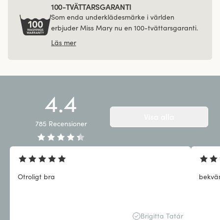
100-TVÄTTARSGARANTI
Som enda underklädesmärke i världen
erbjuder Miss Mary nu en 100-tvättarsgaranti.
Läs mer
4.4
Visa alla
785
Recensioner
Otroligt bra
bekvä
Brigitta Tatár