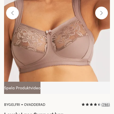
Spela Produktvideo
•
BYGELFRI
OVADDERAD
(
785
)