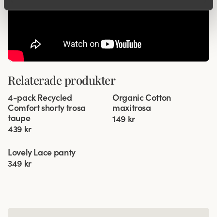
Relaterade produkter
Viewing image 1 of 3
Viewing image 1 of 3
4-pack Recycled
Organic Cotton
4 för 3
Comfort shorty trosa
maxitrosa
taupe
149 kr
439 kr
Viewing image 1 of 2
Lovely Lace panty
4 för 3
Ny färg
349 kr