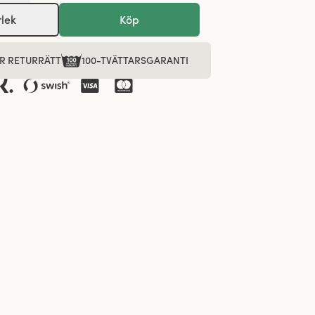
rlek
Köp
R RETURRÄTT
100-TVÄTTARSGARANTI