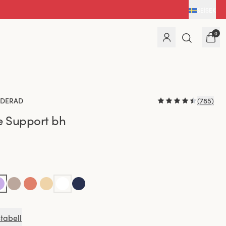
SE
|
SEK
0
DERAD
(
785
)
e Support bh
stabell