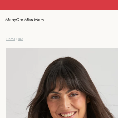
Meny
Om Miss Mary
Home
/
Bra