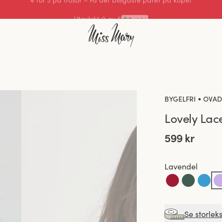
Utmärkt 0 av 5
•
BYGELFRI
OVAD
Lovely Lac
599 kr
Lavendel
Se storlek