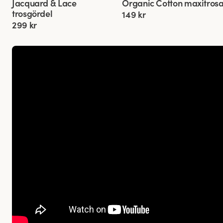
Jacquard & Lace
Organic Cotton maxitros
4 för 3
4 för 3
Ny färg
trosgördel
149 kr
299 kr