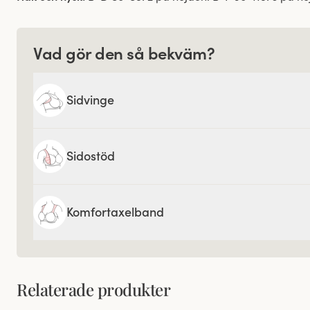
Vad gör den så bekväm?
Sidvinge
Sidostöd
Komfortaxelband
Relaterade produkter
Viewing image 1 of 3
Viewing image 1 of 3