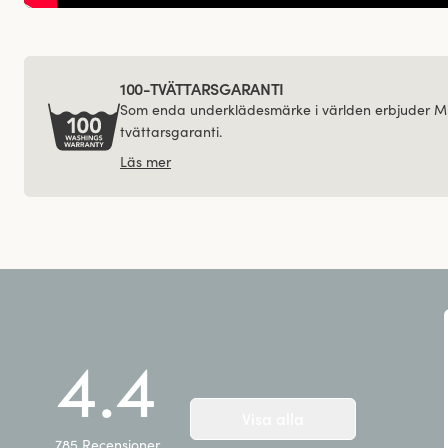
100-TVÄTTARSGARANTI
Som enda underklädesmärke i världen erbjuder Mi
tvättarsgaranti.
Läs mer
4.4
Visa alla
785
Recensioner