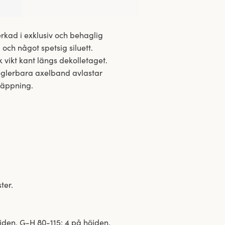
erkad i exklusiv och behaglig
ch något spetsig siluett.
 vikt kant längs dekolletaget.
reglerbara axelband avlastar
näppning.
ter.
jden. G-H 80-115: 4 på höjden.