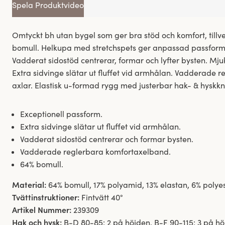
Spela Produktvideo
Omtyckt bh utan bygel som ger bra stöd och komfort, tillv
bomull. Helkupa med stretchspets ger anpassad passform o
Vadderat sidostöd centrerar, formar och lyfter bysten. Mjuk
Extra sidvinge slätar ut fluffet vid armhålan. Vadderade 
axlar. Elastisk u-formad rygg med justerbar hak- & hyskk
Exceptionell passform.
Extra sidvinge slätar ut fluffet vid armhålan.
Vadderat sidostöd centrerar och formar bysten.
Vadderade reglerbara komfortaxelband.
64% bomull.
Material:
64% bomull, 17% polyamid, 13% elastan, 6% polyes
Tvättinstruktioner:
Fintvätt 40°
Artikel Nummer:
239309
Hak och hysk:
B-D 80-85: 2 på höjden. B-F 90-115: 3 på hö