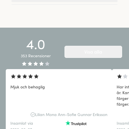
4.0
Visa alla
353
Recensioner
Mjuk och behaglig
Har i
år. Ka
färger
färger.
Lilian Mona Ann-Sofie Gunnar Eriksson
Insamlat via
Insaml