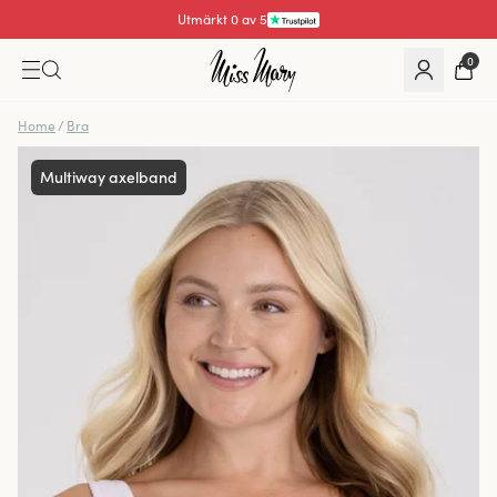
Utmärkt 4.3 av 5
0
Home
/
Bra
Multiway axelband