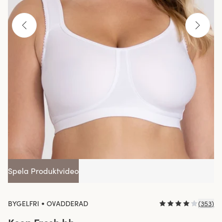
Spela Produktvideo
•
BYGELFRI
OVADDERAD
(
353
)