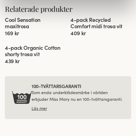
Relaterade produkter
Viewing image 1 of 3
Viewing image 1 of 3
Cool Sensation
4-pack Recycled
4 för 3
maxitrosa
Comfort midi trosa vit
169 kr
409 kr
Viewing image 1 of 3
4-pack Organic Cotton
shorty trosa vit
439 kr
100-TVÄTTARSGARANTI
Som enda underklädesmärke i världen
erbjuder Miss Mary nu en 100-tvättarsgaranti.
Läs mer