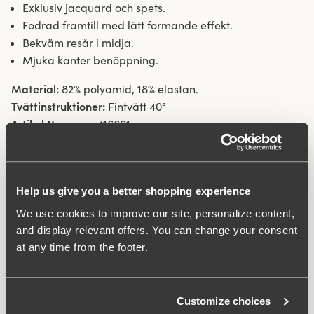
Exklusiv jacquard och spets.
Fodrad framtill med lätt formande effekt.
Bekväm resår i midja.
Mjuka kanter benöppning.
Material:
82% polyamid, 18% elastan.
Tvättinstruktioner:
Fintvätt 40°
Artikel Nummer:
416601
Relaterade produkter
Viewing image 1 of 11
Viewing image 1 of 4
Jacquard & Lace bh
Lovely Jacquard bh
Help us give you a better shopping experience
539 kr
599 kr
489 kr
549 kr
We use cookies to improve our site, personalize content,
and display relevant offers. You can change your consent
at any time from the footer.
FAQ
Customize choices