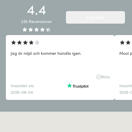
4.4
Visa alla
235
Recensioner
Jag är nöjd och kommer handla igen.
Mooi p
Nina
Insamlat via
Insaml
2026-08-04
2026-