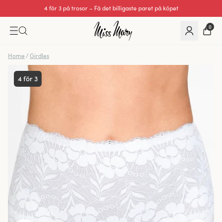
4 för 3 på trosor – Få det billigaste paret på köpet
Utmärkt 0 av 5
0
Home
/
Girdles
4 för 3