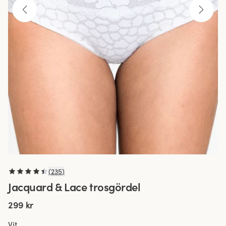
(
235
)
Jacquard & Lace trosgördel
299 kr
Vit