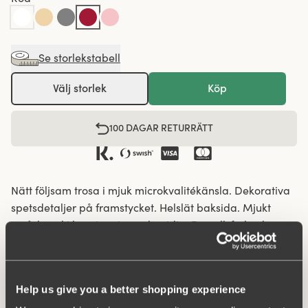
Se storlekstabell
Välj storlek
Köp
100 DAGAR RETURRÄTT
Nätt följsam trosa i mjuk microkvalitékänsla. Dekorativa
spetsdetaljer på framstycket. Helslät baksida. Mjukt
resårband i benringning och midja. Bomullsfodrad gren.
Mjuk följsam microkvalitékänsla.
Spetsdetaljer på framstycket.
Help us give you a better shopping experience
Mjukt resår i benöppning och midja.