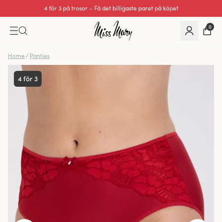
4 för 3 på trosor – Få det billigaste paret på köpet
0
Home
/
Panties
4 för 3