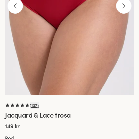
(
137
)
Jacquard & Lace trosa
149 kr
Röd