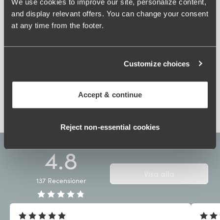
We use cookies to improve our site, personalize content,
Bomullsfodrad gren.
and display relevant offers. You can change your consent
Material:
77% polyester, 15% polyamid, 8% elastan
at any time from the footer.
Tvättinstruktioner:
Fintvätt 40°
Artikel Nummer:
416732
Customize choices
Relaterade produkter
Viewing image 1 of 8
Viewing image 1 of 6
Jacquard & Lace bh
Lovely Lace Support bh
Accept & continue
539 kr
599 kr
599 kr
Reject non‑essential cookies
4.8
Visa alla
137
Recensioner