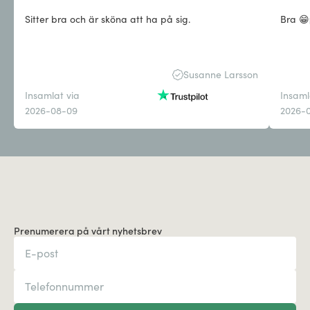
Sitter bra och är sköna att ha på sig.
Bra 😁
Susanne Larsson
Insamlat via
Insaml
2026-08-09
2026-0
Prenumerera på vårt nyhetsbrev