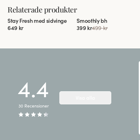
Relaterade produkter
Viewing image 1 of 6
Viewing image 1 of 7
Stay Fresh med sidvinge
Smoothly bh
Extra bred rygg
649 kr
399 kr
499 kr
4.4
Visa alla
30
Recensioner