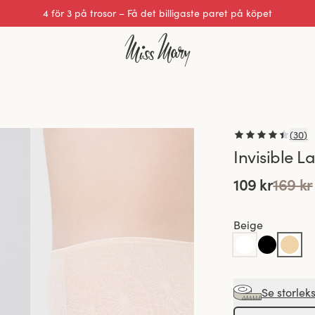
Utmärkt 0 av 5
(
30
)
Invisible L
109 kr
169 kr
Beige
Se storlek