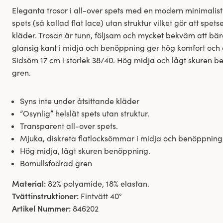
Eleganta trosor i all-over spets med en modern minimalistis
spets (så kallad flat lace) utan struktur vilket gör att spe
kläder. Trosan är tunn, följsam och mycket bekväm att bä
glansig kant i midja och benöppning ger hög komfort och d
Sidsöm 17 cm i storlek 38/40. Hög midja och lågt skuren 
gren.
Syns inte under åtsittande kläder
”Osynlig” helslät spets utan struktur.
Transparent all-over spets.
Mjuka, diskreta flatlocksömmar i midja och benöppning
Hög midja, lågt skuren benöppning.
Bomullsfodrad gren
Material:
82% polyamide, 18% elastan.
Tvättinstruktioner:
Fintvätt 40°
Artikel Nummer:
846202