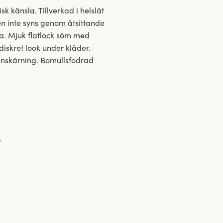
k känsla. Tillverkad i helslät
tsen inte syns genom åtsittande
ra. Mjuk flatlock söm med
iskret look under kläder.
benskärning. Bomullsfodrad
.