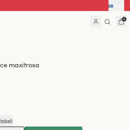
SE
|
SEK
0
ace maxitrosa
stabell