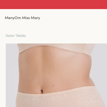
Meny
Om Miss Mary
Home
/
Panties