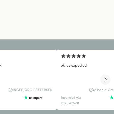
y.
ok, as expected
INGEBJØRG PETTERSEN
Mihaela Vict
Insamlat via
2025-02-01