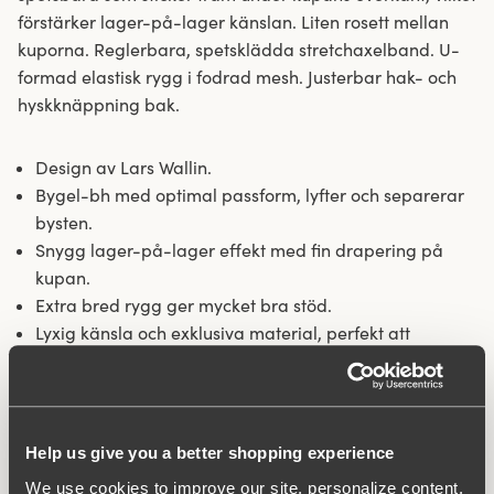
förstärker lager-på-lager känslan. Liten rosett mellan
kuporna. Reglerbara, spetsklädda stretchaxelband. U-
formad elastisk rygg i fodrad mesh. Justerbar hak- och
hyskknäppning bak.
Design av Lars Wallin.
Bygel-bh med optimal passform, lyfter och separerar
bysten.
Snygg lager-på-lager effekt med fin drapering på
kupan.
Extra bred rygg ger mycket bra stöd.
Lyxig känsla och exklusiva material, perfekt att
använda till finare tillfällen.
Reglerbara stretchaxelband.
Material:
85% polyamid, 10% elastan, 5% polyester
Help us give you a better shopping experience
Tvättinstruktioner:
Handtvätt
We use cookies to improve our site, personalize content,
Artikel Nummer:
800332