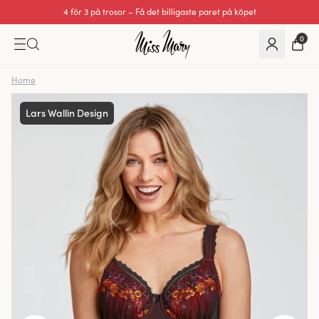
4 för 3 på trosor – Få det billigaste paret på köpet
Utmärkt 0 av 5
0
Home
Lars Wallin Design