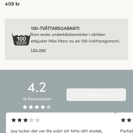
409 kr
100-TVÄTTARSGARANTI
Som enda underklädesmärke i världen
erbjuder Miss Mary nu en 100-tvättarsgaranti.
Läs mer
4.2
Visa alla
16
Recensioner
Jag tycker det var lite svårt att hitta rätt storlek,
Parfai