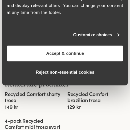
and display relevant offers. You can change your consent
Hak och hysk:
A-D 70-85: 4 på höjden. A-D 90-100: 5 på
at any time from the footer.
höjden. E-F 70-100: 5 på höjden.
Vad gör den så bekväm?
Customize choices
Accept & continue
Extra bred rygg
Reject non‑essential cookies
Relaterade produkter
Viewing image 1 of 3
Viewing image 1 of 3
Recycled Comfort shorty
Recycled Comfort
4 för 3
4 för 3
trosa
brazilian trosa
149 kr
129 kr
Viewing image 1 of 4
4-pack Recycled
Comfort midi trosa svart