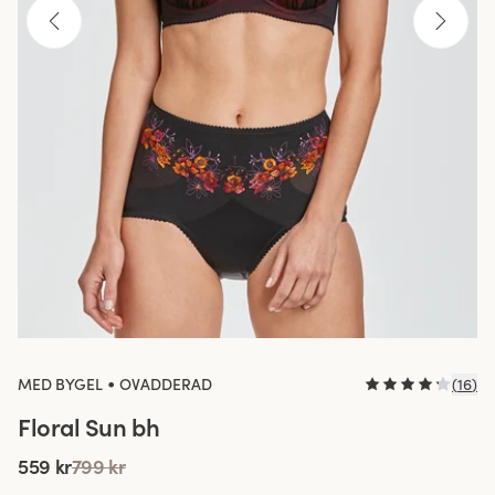
•
MED BYGEL
OVADDERAD
(
16
)
Floral Sun bh
559 kr
799 kr