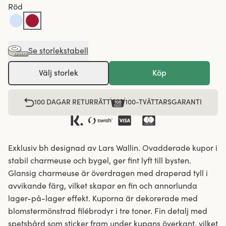
Röd
Se storlekstabell
Välj storlek
Köp
100 DAGAR RETURRÄTT
100-TVÄTTARSGARANTI
Exklusiv bh designad av Lars Wallin. Ovadderade kupor i
stabil charmeuse och bygel, ger fint lyft till bysten.
Glansig charmeuse är överdragen med draperad tyll i
avvikande färg, vilket skapar en fin och annorlunda
lager-på-lager effekt. Kuporna är dekorerade med
blomstermönstrad filébrodyr i tre toner. Fin detalj med
spetsbård som sticker fram under kupans överkant, vilket