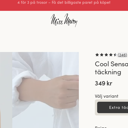
Utmärkt 4.3 av 5
(
246
)
Cool Sensa
täckning
349 kr
Välj variant
Extra tä