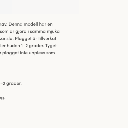
skav. Denna modell har en
n som är gjord i samma mjuka
nsla. Plagget är tillverkat i
yler huden 1–2 grader. Tyget
h plagget inte upplevs som
1–2 grader.
ng.