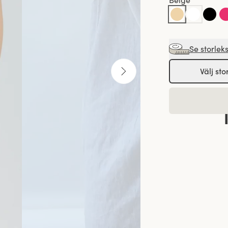
Beige
Se storlek
Välj sto