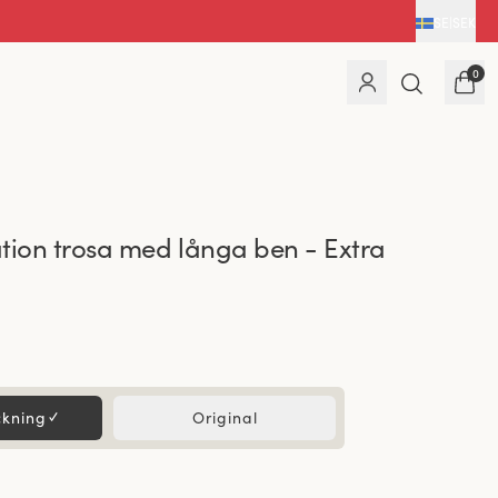
SE
|
SEK
0
tion trosa med långa ben - Extra
ckning
✓
Original