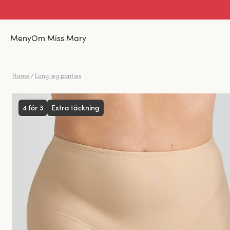
Meny
Om Miss Mary
Home
/
Long leg panties
4 för 3
Extra täckning