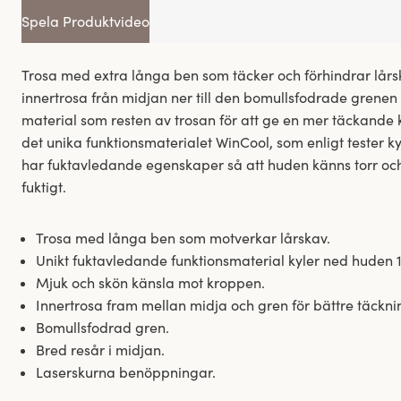
Spela Produktvideo
Trosa med extra långa ben som täcker och förhindrar lår
innertrosa från midjan ner till den bomullsfodrade grene
material som resten av trosan för att ge en mer täckande kä
det unika funktionsmaterialet WinCool, som enligt tester k
har fuktavledande egenskaper så att huden känns torr oc
fuktigt.
Trosa med långa ben som motverkar lårskav.
Unikt fuktavledande funktionsmaterial kyler ned huden 
Mjuk och skön känsla mot kroppen.
Innertrosa fram mellan midja och gren för bättre täckni
Bomullsfodrad gren.
Bred resår i midjan.
Laserskurna benöppningar.