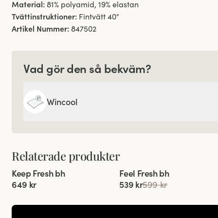
Material:
81% polyamid, 19% elastan
Tvättinstruktioner:
Fintvätt 40°
Artikel Nummer:
847502
Vad gör den så bekväm?
Wincool
Relaterade produkter
Viewing image 1 of 6
Viewing image 1 of 4
Keep Fresh bh
Feel Fresh bh
Multiway axelband
Komfortaxelband
649 kr
539 kr
599 kr