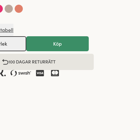
stabell
rlek
Köp
100 DAGAR RETURRÄTT