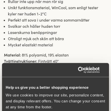
Rullar inte upp när man rör sig
Unikt funktionsmaterial, WinCool, som enligt tester
kyler ner huden 1-2°C
Perfekt att sova i under varma sommarnätter
Svalkar och håller huden torr
Laserskurna benöppningar
Otroligt mjuk och skön att bära
Mycket elastiskt material
Material:
81% polyamid, 19% elastan
Tvättinstruktioner:
Fintvätt 40°
Artikel Nummer:
407026
Vad gör den så bekväm?
Help us give you a better shopping experience
We use cookies to improve our site, personalize content,
and display relevant offers. You can change your consent
Wincool
at any time from the footer.