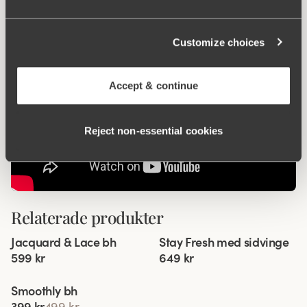
Customize choices
Accept & continue
Reject non‑essential cookies
Relaterade produkter
Viewing image 1 of 5
Viewing image 1 of 11
Jacquard & Lace bh
Stay Fresh med sidvinge
Extra bred rygg
599 kr
649 kr
Viewing image 1 of 8
Smoothly bh
399 kr
499 kr