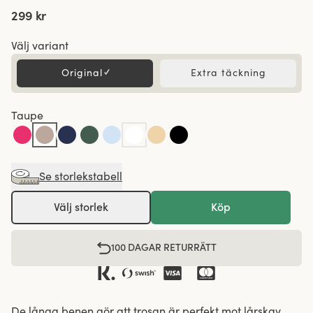
299 kr
Välj variant
Original
✓
Extra täckning
Taupe
Se storlekstabell
Välj storlek
Köp
100 DAGAR RETURRÄTT
De långa benen gör att trosan är perfekt mot lårskav,