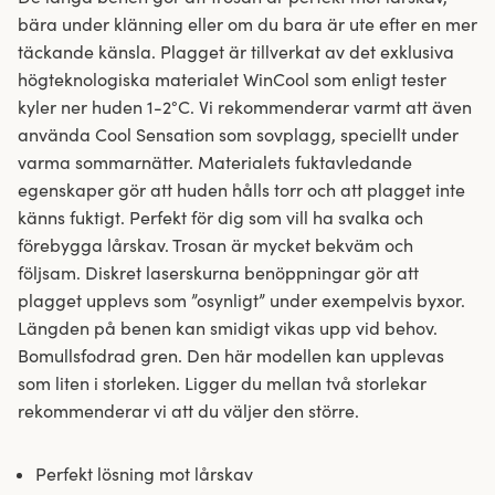
bära under klänning eller om du bara är ute efter en mer
täckande känsla. Plagget är tillverkat av det exklusiva
högteknologiska materialet WinCool som enligt tester
kyler ner huden 1-2°C. Vi rekommenderar varmt att även
använda Cool Sensation som sovplagg, speciellt under
varma sommarnätter. Materialets fuktavledande
egenskaper gör att huden hålls torr och att plagget inte
känns fuktigt. Perfekt för dig som vill ha svalka och
förebygga lårskav. Trosan är mycket bekväm och
följsam. Diskret laserskurna benöppningar gör att
plagget upplevs som ”osynligt” under exempelvis byxor.
Längden på benen kan smidigt vikas upp vid behov.
Bomullsfodrad gren. Den här modellen kan upplevas
som liten i storleken. Ligger du mellan två storlekar
rekommenderar vi att du väljer den större.
Perfekt lösning mot lårskav