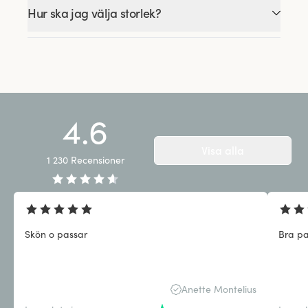
Hur ska jag välja storlek?
4.6
Visa alla
1 230
Recensioner
Skön o passar
Bra p
Anette Montelius