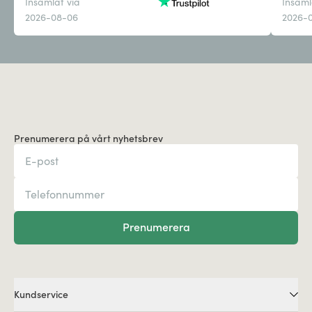
Insamlat via
Insaml
2026-08-06
2026-
Prenumerera på vårt nyhetsbrev
Prenumerera
Kundservice