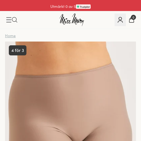
Utmärkt 4.3 av 5
0
Home
4 för 3