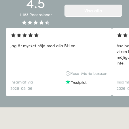
4.5
Visa alla
1 183
Recensioner
Jag är mycket nöjd med alla BH on
Axelba
vilken
möjlig
inte.
Rose-Marie Larsson
Insamlat via
Insaml
2026-08-06
2026-0