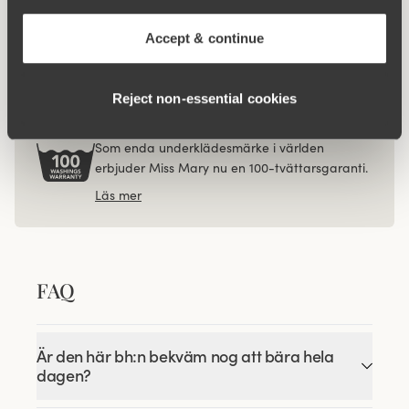
Viewing image 1 of 3
Viewing image 1 of 3
Lovely Lace trosgördel
Organic Cotton
4 för 3
4 för 3
maxitrosa
349 kr
Accept & continue
149 kr
Reject non‑essential cookies
100-TVÄTTARSGARANTI
Som enda underklädesmärke i världen
erbjuder Miss Mary nu en 100-tvättarsgaranti.
Läs mer
FAQ
Är den här bh:n bekväm nog att bära hela
dagen?