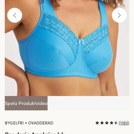
Spela Produktvideo
•
BYGELFRI
OVADDERAD
(
1183
)