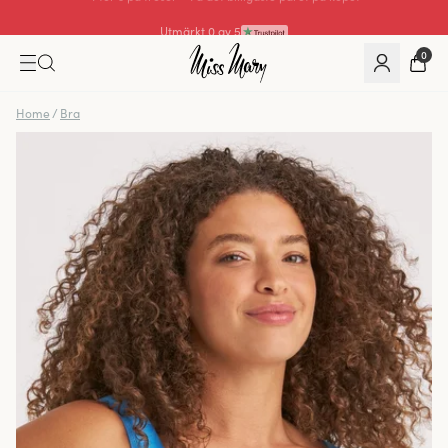
Utmärkt 4.3 av 5
0
Home
/
Bra