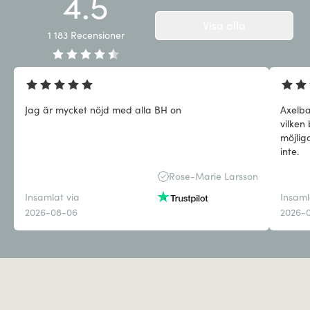
4.5
Visa alla
1 183
Recensioner
Jag är mycket nöjd med alla BH on
Axelba
vilken
möjlig
inte.
Rose-Marie Larsson
Insamlat via
Insaml
2026-08-06
2026-0