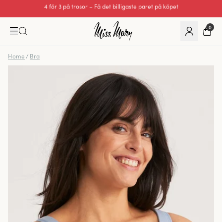
Utmärkt 0 av 5
0
Home
/
Bra