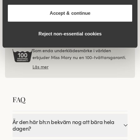
Viewing image 1 of 3
Cool Sensation trosa
4 för 3
med långa ben
Accept & continue
299 kr
Reject non‑essential cookies
100-TVÄTTARSGARANTI
Som enda underklädesmärke i världen
erbjuder Miss Mary nu en 100-tvättarsgaranti.
Läs mer
FAQ
Är den här bh:n bekväm nog att bära hela
dagen?