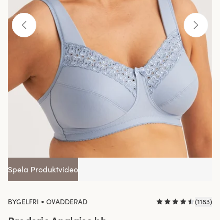
Spela Produktvideo
•
BYGELFRI
OVADDERAD
(
1183
)