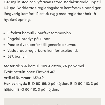
Ger mjukt stöd och lyft även i stora storlekar ända upp till
I-kupa! Vadderade regleringsbara komfortaxelband ger
långvarig komfort. Elastisk rygg med reglerbar hak- &
hyskknäppning.
Ofodrat bomull - perfekt sommar-bh.
Engelsk brodyr på kupan.
Passar även perfekt till generösa kurvor.
Vadderade reglerbara komfortaxelband.
83% bomull.
Material:
83% bomull, 10% elastan, 7% polyamid.
Tvättinstruktioner:
Fintvätt 40°
Artikel Nummer:
237149
Hak och hysk:
B-D 80-85: 2 på höjden. B-D 90-110: 3 på
höjden. E-G 80-110: 3 på höjden.