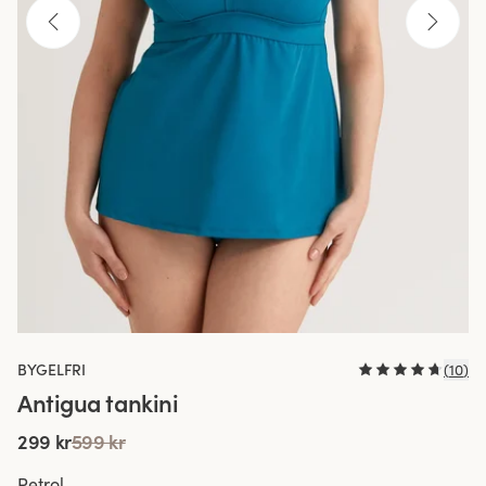
BYGELFRI
(
10
)
Antigua tankini
299 kr
599 kr
Petrol