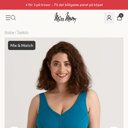
4 för 3 på trosor – Få det billigaste paret på köpet
0
Home
/
Tankini
Mix & Match