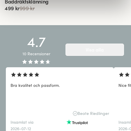
Baddräktsklänning
499 kr
999 kr
4.7
Visa alla
10
Recensioner
Bra kvalitet och passform.
Nice fi
Beate Riedlinger
Insamlat via
Insaml
2026-07-12
2026-