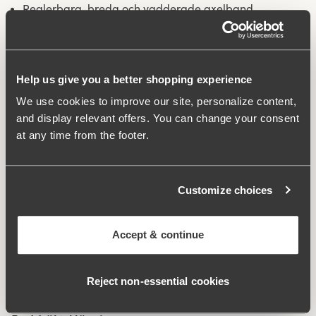
Reglerbara, breda och vadderade axelband.
Mycket bra passform med hög komfort.
Underdelen köps separat.
Material:
70% polyamid, 19% elastan, 11% polyester
Help us give you a better shopping experience
Tvättinstruktioner:
Fintvätt 40°
We use cookies to improve our site, personalize content,
Artikel Nummer:
995544
and display relevant offers. You can change your consent
at any time from the footer.
Vad gör den så bekväm?
Customize choices
Komfortaxelband
Accept & continue
Relaterade produkter
Reject non‑essential cookies
Viewing image 1 of 5
Aurora