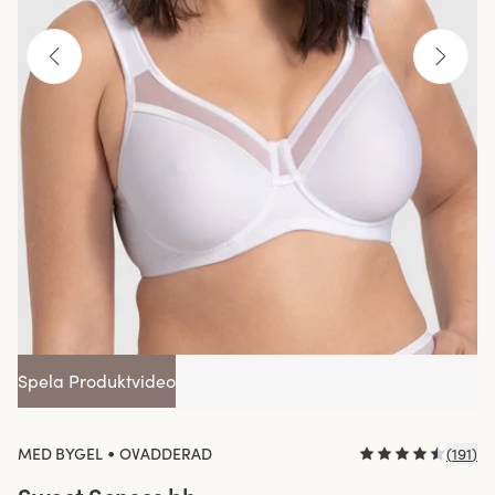
Spela Produktvideo
•
MED BYGEL
OVADDERAD
(
191
)