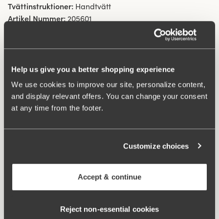
Tvättinstruktioner:
Handtvätt
Artikel Nummer:
205601
Hak och hysk:
B-D 70-85: 3 på höjden. B-D 90-105 & E-G
70-105: 4 på höjden.
Help us give you a better shopping experience
Vad gör den så bekväm?
We use cookies to improve our site, personalize content,
and display relevant offers. You can change your consent
at any time from the footer.
Extra bred rygg
Customize choices
Komfortaxelband
Accept & continue
Reject non‑essential cookies