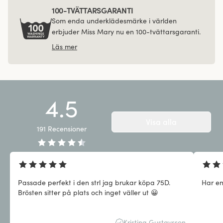
100-TVÄTTARSGARANTI
Som enda underklädesmärke i världen
erbjuder Miss Mary nu en 100-tvättarsgaranti.
Läs mer
4.5
Visa alla
191
Recensioner
Passade perfekt i den strl jag brukar köpa 75D.
Har en
Brösten sitter på plats och inget väller ut 😀
Kristina Gustavsson