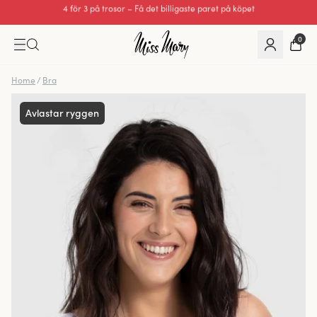
Utmärkt 0 av 5
0
Home
/
Bra
Avlastar ryggen