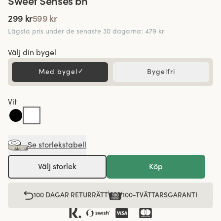
Sweet Senses bh
299 kr
599 kr
Lägsta pris under de senaste 30 dagarna
:
479 kr
Välj din bygel
Med bygel
✓
Bygelfri
Vit
Se storlekstabell
Välj storlek
Köp
100 DAGAR RETURRÄTT
100-TVÄTTARSGARANTI