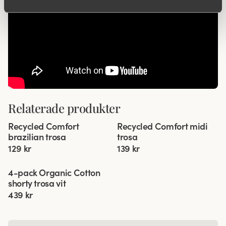
Relaterade produkter
Viewing image 1 of 3
Viewing image 1 of 3
Recycled Comfort
Recycled Comfort midi
4 för 3
4 för 3
brazilian trosa
trosa
129 kr
139 kr
Viewing image 1 of 3
4-pack Organic Cotton
shorty trosa vit
439 kr