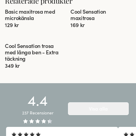
Relaterade produkter
Viewing image 1 of 5
Viewing image 1 of 4
Basic maxitrosa med
Cool Sensation
4 för 3
4 för 3
microkänsla
maxitrosa
129 kr
169 kr
Viewing image 1 of 3
Cool Sensation trosa
4 för 3
Extra täckning
med långa ben - Extra
täckning
349 kr
4.4
Visa alla
237
Recensioner