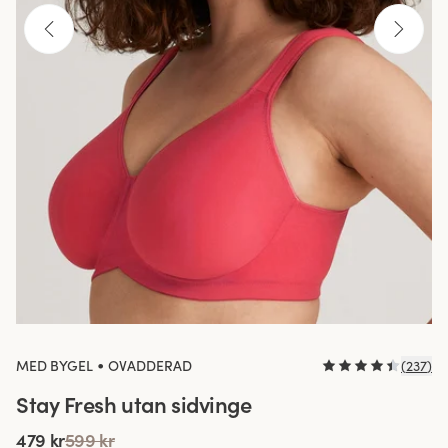
•
MED BYGEL
OVADDERAD
(
237
)
Stay Fresh utan sidvinge
479 kr
599 kr