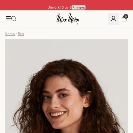
Utmärkt 0 av 5
0
Home
/
Bra