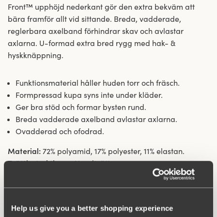
Front™ upphöjd nederkant gör den extra bekväm att
bära framför allt vid sittande. Breda, vadderade,
reglerbara axelband förhindrar skav och avlastar
axlarna. U-formad extra bred rygg med hak- &
hyskknäppning.
Funktionsmaterial håller huden torr och fräsch.
Formpressad kupa syns inte under kläder.
Ger bra stöd och formar bysten rund.
Breda vadderade axelband avlastar axlarna.
Ovadderad och ofodrad.
Material:
72% polyamid, 17% polyester, 11% elastan.
Tvättinstruktioner:
Handtvätt
Artikel Nummer:
206482
Hak och hysk:
B-D 70-85: 4 på höjden. B-D 90-105 & E-G
70-105: 5 på höjden.
Help us give you a better shopping experience