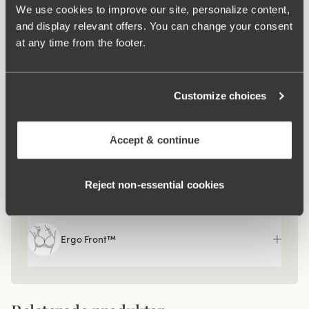
We use cookies to improve our site, personalize content,
Vad gör den så bekväm?
and display relevant offers. You can change your consent
at any time from the footer.
Extra bred rygg
Customize choices
Komfortaxelband
Accept & continue
Keep Fresh
Reject non‑essential cookies
Ergo Front™