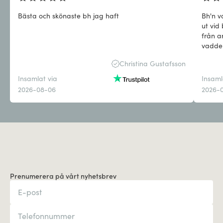
Bästa och skönaste bh jag haft
Bh'n v
ut vid
från a
vadder
axeln.
Christina Gustafsson
Insamlat via
Insaml
2026-08-06
2026-
Prenumerera på vårt nyhetsbrev