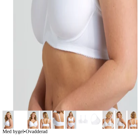
Med bygel
•
Ovadderad