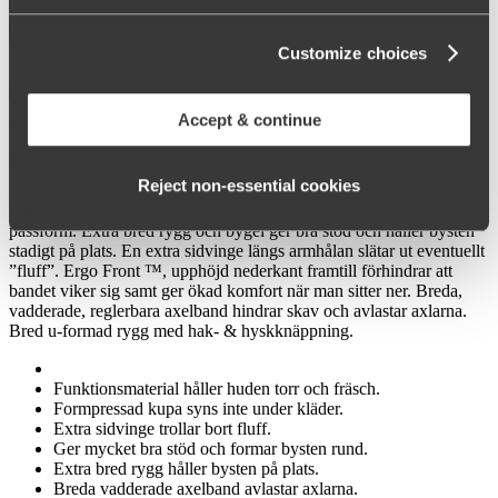
Customize choices
Välj Storlek
Köp
Accept & continue
Den smarta bh:n Stay Fresh är tillverkad i ett funktionsmaterial som
är utvecklat för att hålla huden torr och fräsch även om du är varm.
Materialet andas, är flexibelt och lent och mycket behagligt att bära
Reject non‑essential cookies
direkt mot huden. Formpressad t-shirt bh med sömlösa kupor gör att
bh:n inte syns under kläder. Kupan är ovadderad med rund
passform. Extra bred rygg och bygel ger bra stöd och håller bysten
stadigt på plats. En extra sidvinge längs armhålan slätar ut eventuellt
”fluff”. Ergo Front ™, upphöjd nederkant framtill förhindrar att
bandet viker sig samt ger ökad komfort när man sitter ner. Breda,
vadderade, reglerbara axelband hindrar skav och avlastar axlarna.
Bred u-formad rygg med hak- & hyskknäppning.
Funktionsmaterial håller huden torr och fräsch.
Formpressad kupa syns inte under kläder.
Extra sidvinge trollar bort fluff.
Ger mycket bra stöd och formar bysten rund.
Extra bred rygg håller bysten på plats.
Breda vadderade axelband avlastar axlarna.