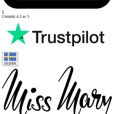
0
Utmärkt 4.3 av 5
SE
|
SEK