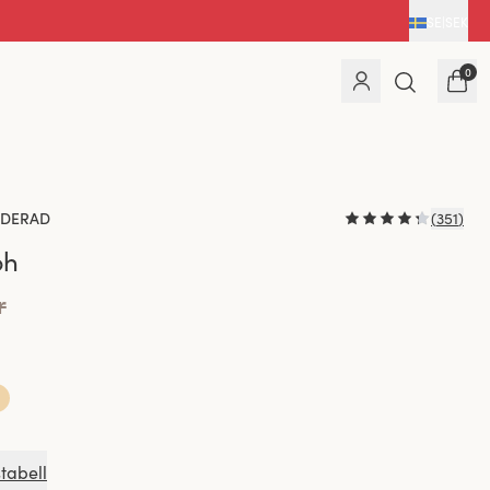
SE
|
SEK
0
DERAD
(
351
)
bh
r
stabell