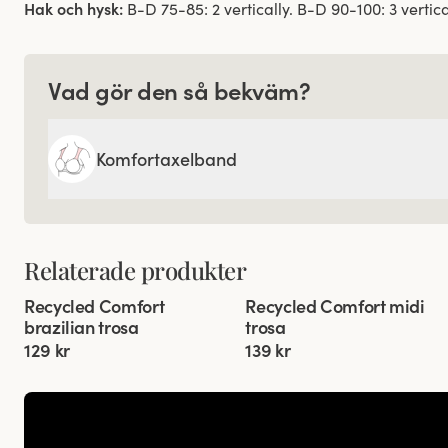
Hak och hysk:
B-D 75-85: 2 vertically. B-D 90-100: 3 vertical
Vad gör den så bekväm?
Komfortaxelband
Relaterade produkter
Viewing image 1 of 2
Viewing image 1 of 2
Recycled Comfort
Recycled Comfort midi
4 för 3
4 för 3
brazilian trosa
trosa
129 kr
139 kr