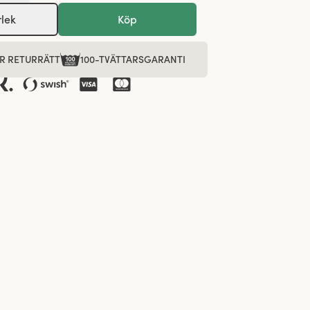
rlek
Köp
R RETURRÄTT
100-TVÄTTARSGARANTI