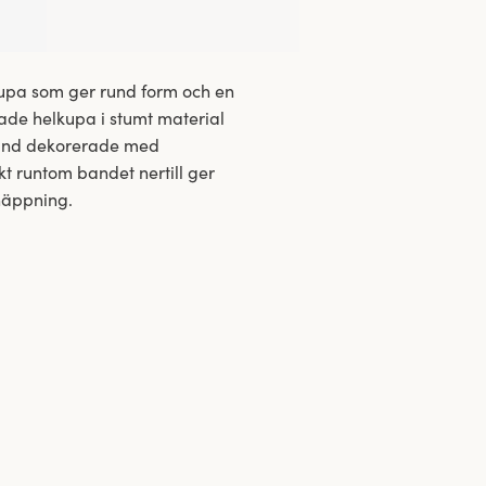
upa som ger rund form och en
ade helkupa i stumt material
band dekorerade med
kt runtom bandet nertill ger
näppning.