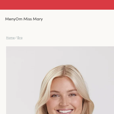
Meny
Om Miss Mary
Home
/
Bra