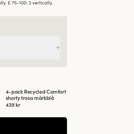
ly. E 75-100: 3 vertically.
Viewing image 1 of 3
4-pack Recycled Comfort
shorty trosa mörkblå
439 kr