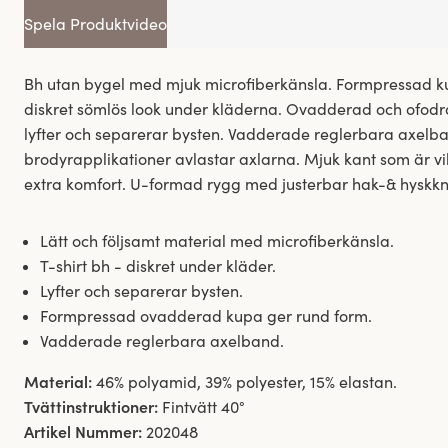
Spela Produktvideo
Bh utan bygel med mjuk microfiberkänsla. Formpressad k
diskret sömlös look under kläderna. Ovadderad och ofodr
lyfter och separerar bysten. Vadderade reglerbara axel
brodyrapplikationer avlastar axlarna. Mjuk kant som är vi
extra komfort. U-formad rygg med justerbar hak-& hyskk
Lätt och följsamt material med microfiberkänsla.
T-shirt bh - diskret under kläder.
Lyfter och separerar bysten.
Formpressad ovadderad kupa ger rund form.
Vadderade reglerbara axelband.
Material:
46% polyamid, 39% polyester, 15% elastan.
Tvättinstruktioner:
Fintvätt 40°
Artikel Nummer:
202048