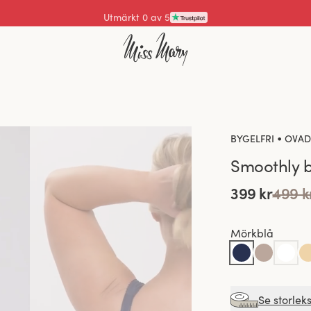
Utmärkt 4.3 av 5
•
BYGELFRI
OVAD
Smoothly 
399 kr
499 k
Mörkblå
Se storlek