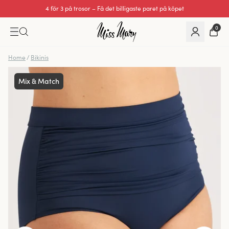
Utmärkt 0 av 5
0
Home
/
Bikinis
Mix & Match