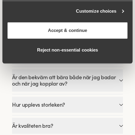
FAQ
Customize choices
Sitter Maya bikinitrosan verkligen högt i
Accept & continue
midjan?
Reject non‑essential cookies
Har den här bikinitrosan en formande effekt?
Är den bekväm att bära både när jag badar
och när jag kopplar av?
Hur upplevs storleken?
Är kvaliteten bra?