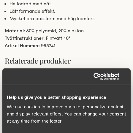
Helfodrad med nät.
Lätt formande effekt.
Mycket bra passform med hög komfort.
Material:
80% polyamid, 20% elastan
Tvättinstruktioner:
Fintvätt 40°
Artikel Nummer:
995741
Relaterade produkter
Viewing image 1 of 8
Viewing image 1 of 5
Maya bikini bh
Aurora
Mix & Match
Baddräktsklänning
499 kr
499 kr
999 kr
Viewing image 1 of 3
Help us give you a better shopping experience
Kimono
Ny produkt
Ny färg
399 kr
We use cookies to improve our site, personalize content,
and display relevant offers. You can change your consent
at any time from the footer.