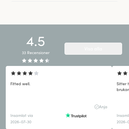
4.5
Visa alla
33
Recensioner
Fitted well.
Sitter
bruka
Anja
Insamlat via
Insaml
2026-07-30
2026-0