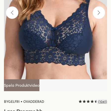
Spela Produktvideo
•
BYGELFRI
OVADDERAD
(
1041
)