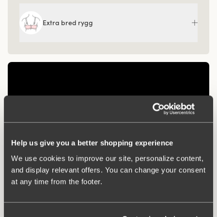
Extra bred rygg
Help us give you a better shopping experience
We use cookies to improve our site, personalize content,
and display relevant offers. You can change your consent
at any time from the footer.
Relaterade produkter
Viewing image 1 of 3
Viewing image 1 of 2
Organic Cotton
Recycled Comfort shorty
4 för 3
4 för 3