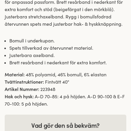
för anpassad passform. Brett resårband i nederkant för
extra komfort och stöd (beigefärgat i den mörkblå).
Justerbara stretchaxelband. Rygg i bomullsfodrad
återvunnen spets med justerbar hak- & hyskknäppning.
Bomull i underkupan.
Spets tillverkad av återvunnet material.
Justerbara axelband.
Brett resårband i nederkant för extra komfort.
Material:
48% polyamid, 46% bomull, 6% elastan
Tvättinstruktioner:
Fintvätt 40°
Artikel Nummer:
223948
Hak och hysk:
A-D 70-85: 4 på höjden. A-D 90-100 & E-F
70-100: 5 på höjden.
Vad gör den så bekväm?