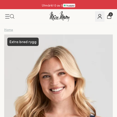
Utmärkt 0 av 5
0
Home
Extra bred rygg