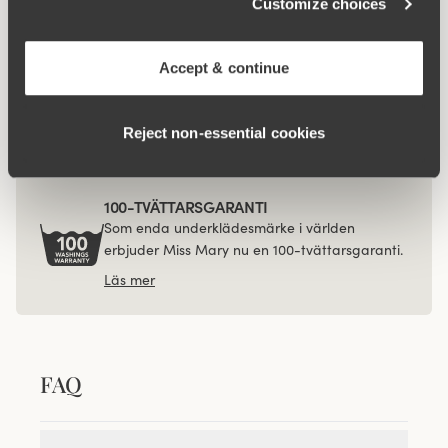
Customize choices
maxitrosa
trosa
149 kr
149 kr
Accept & continue
Viewing image 1 of 3
4-pack Organic Cotton
miditrosa mörkblå
379 kr
Reject non‑essential cookies
100-TVÄTTARSGARANTI
Som enda underklädesmärke i världen
erbjuder Miss Mary nu en 100-tvättarsgaranti.
Läs mer
FAQ