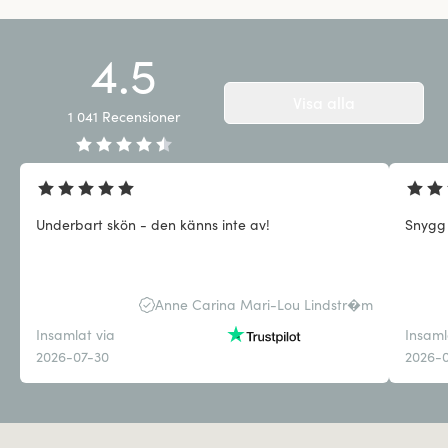
4.5
Visa alla
1 041
Recensioner
Underbart skön - den känns inte av!
Snygg
Anne Carina Mari-Lou Lindstr�m
Insamlat via
Insaml
2026-07-30
2026-