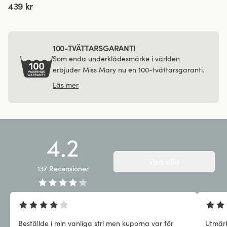
439 kr
100-TVÄTTARSGARANTI
Som enda underklädesmärke i världen
erbjuder Miss Mary nu en 100-tvättarsgaranti.
Läs mer
4.2
Visa alla
137
Recensioner
Beställde i min vanliga strl men kuporna var för
Utmärk