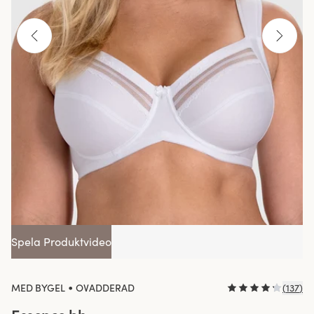
Spela Produktvideo
•
MED BYGEL
OVADDERAD
(
137
)