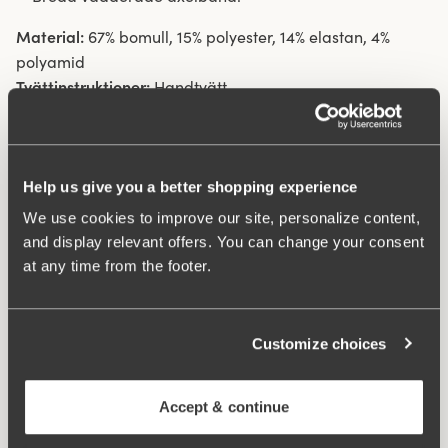
Material:
67% bomull, 15% polyester, 14% elastan, 4%
polyamid
Tvättinstruktioner:
Handtvätt
Artikel Nummer:
247401
Hak och hysk:
B-D 75-85 : 2st på höjden, B-D 90-105 &
E-G 75-105: 3 på höjden.
Help us give you a better shopping experience
We use cookies to improve our site, personalize content,
Vad gör den så bekväm?
and display relevant offers. You can change your consent
at any time from the footer.
Komfortaxelband
Customize choices
Ergo Front™
Accept & continue