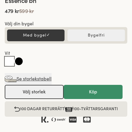
Essence bh
479 kr
599 kr
Välj din bygel
Med bygel
✓
Bygelfri
Vit
Se storlekstabell
Välj storlek
Köp
100 DAGAR RETURRÄTT
100-TVÄTTARSGARANTI