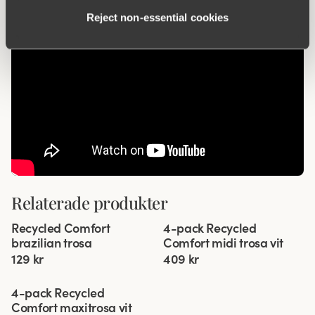
Reject non‑essential cookies
Relaterade produkter
Viewing image 1 of 3
Viewing image 1 of 3
Recycled Comfort
4-pack Recycled
4 för 3
brazilian trosa
Comfort midi trosa vit
129 kr
409 kr
Viewing image 1 of 3
4-pack Recycled
Comfort maxitrosa vit