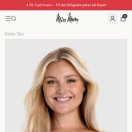
Utmärkt 0 av 5
0
Home
/
Bra