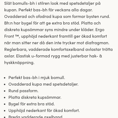
Slät bomulls-bh i stilren look med spetsdetaljer på
kupan. Perfekt bas-bh för veckans alla dagar.
Ovadderad och ofodrad kupa som formar bysten rund.
Bh:n har bygel för att ge extra bra stöd. Platta och
diskreta kupsömmar syns mindre under kläder. Ergo
Front ™, upphöjd nederkant framtill ger ökad komfort
när man sitter ner då den inte trycker mot diafragman.
Reglerbara, vadderade komfortaxelband avlastar trötta
axlar. Elastisk u-formad rygg med justerbar hak- &
hyskknäppning.
Perfekt bas-bh i mjuk bomull.
Ovadderad kupa med spetsdetaljer.
Rund passform.
Platta diskreta kupsömmar.
Bygel för extra bra stöd.
Upphöjd nederkant för ökad komfort.
Breda vadderade axelband.