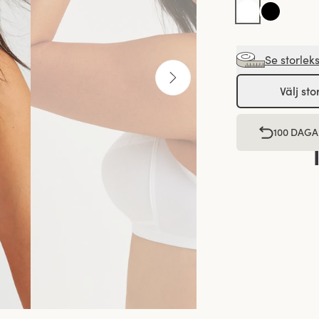
Se storlek
Välj sto
100 DAGA