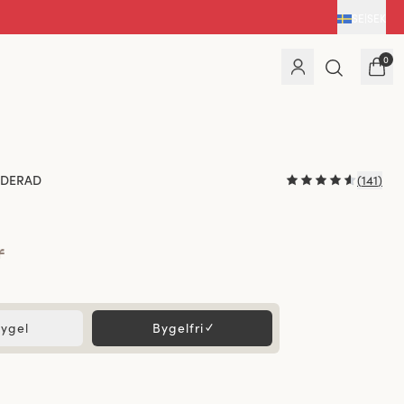
SE
|
SEK
0
DERAD
(
141
)
h
r
ygel
Bygelfri
✓