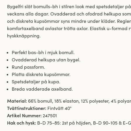
Bygelfri slät bomulls-bh i stilren look med spetsdetaljer p
veckans alla dagar. Ovadderad och ofodrad helkupa som 
och diskreta kupsömmar syns mindre under kläder. Regl
komfortaxelband avlastar trötta axlar. Elastisk u-formad 
hyskknäppning.
Perfekt bas-bh i mjuk bomull.
Ovadderad helkupa utan bygel.
Rund passform.
Platta diskreta kupsömmar.
Spetsdetaljer på kupa.
Breda vadderade axelband.
Material:
66% bomull, 18% elastan, 12% polyester, 4% poly
Tvättinstruktioner:
Fintvätt 40°
Artikel Nummer:
247501
Hak och hysk:
B-D 75-85: 2st på höjden, B-D 90-105 & E-G