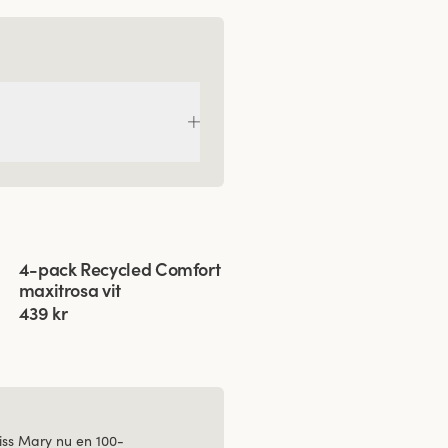
Viewing image 1 of 3
4-pack Recycled Comfort
maxitrosa vit
439 kr
ss Mary nu en 100-