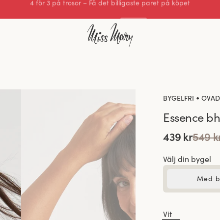
Utmärkt 4.3 av 5
•
BYGELFRI
OVAD
Essence b
439 kr
549 k
Välj din bygel
Med b
Vit