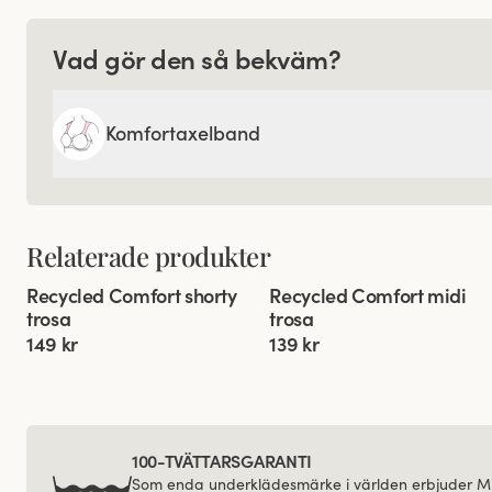
Vad gör den så bekväm?
Komfortaxelband
Relaterade produkter
Viewing image 1 of 3
Viewing image 1 of 3
Recycled Comfort shorty
Recycled Comfort midi
4 för 3
4 för 3
trosa
trosa
149 kr
139 kr
100-TVÄTTARSGARANTI
Som enda underklädesmärke i världen erbjuder Mi