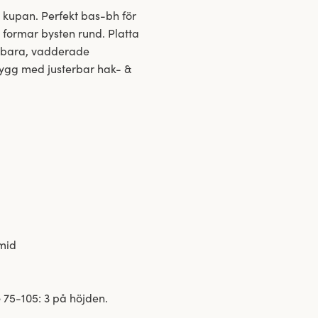
å kupan. Perfekt bas-bh för
formar bysten rund. Platta
erbara, vadderade
rygg med justerbar hak- &
amid
 75-105: 3 på höjden.