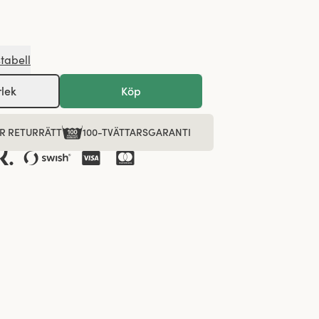
stabell
rlek
Köp
R RETURRÄTT
100-TVÄTTARSGARANTI