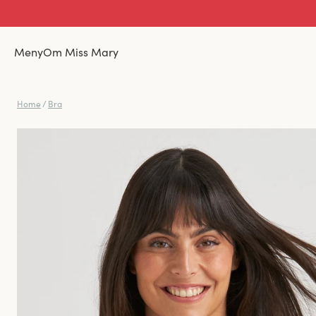
Meny
Om Miss Mary
Home
/
Bra