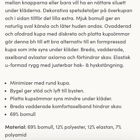
mellan knapparna eller bara vill ha en nättare siluett
under kläderna. Dekorativa spetsdetaljer på överkupan
och i sidan tillför det lilla extra. Mjuk bomull ger en
naturlig sval känsla och låter huden andas. Ovadderad
och ofodrad kupa med diskreta och platta kupsömmar
gör denna bh till ett bra alternativ till en formpressad
kupa som inte syns under kläder. Breda, vadderade,
axelband avlastar axlarna och förhindrar skav. Elastisk
u-formad rygg med justerbar hak- & hyskstängning.
Minimizer med rund kupa.
Bygel ger stöd och lyft till bysten.
Platta kupsömmar syns mindre under kläder.
Breda vadderade komfortaxelband hindrar skav.
69% bomull
Material:
69% bomull, 12% polyester, 12% elastan, 7%
polyamid