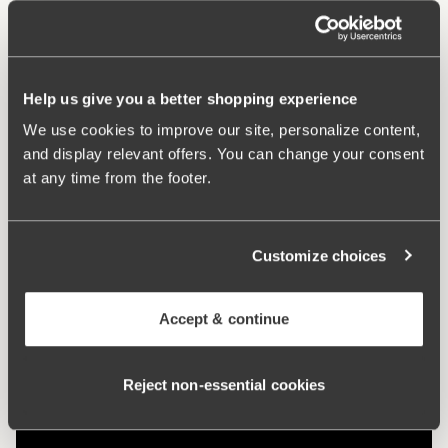
Tvättinstruktioner:
Handtvätt
Artikel Nummer:
247248
Hak och hysk:
B-D 75-85: 3 på höjden. B-D: 90-105 & E-
G 75-105: 4 på höjden.
Help us give you a better shopping experience
We use cookies to improve our site, personalize content,
Vad gör den så bekväm?
and display relevant offers. You can change your consent
at any time from the footer.
Minimizer
Customize choices
Accept & continue
Reject non‑essential cookies