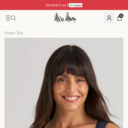
Utmärkt 0 av 5
0
Home
/
Bra