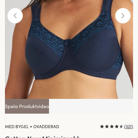
Spela Produktvideo
•
MED BYGEL
OVADDERAD
(
321
)