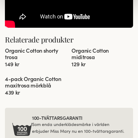
Relaterade produkter
Viewing image 1 of 2
Viewing image 1 of 3
Organic Cotton shorty
Organic Cotton
4 för 3
4 för 3
trosa
miditrosa
149 kr
129 kr
Viewing image 1 of 3
4-pack Organic Cotton
maxitrosa mörkblå
439 kr
100-TVÄTTARSGARANTI
Som enda underklädesmärke i världen
erbjuder Miss Mary nu en 100-tvättarsgaranti.