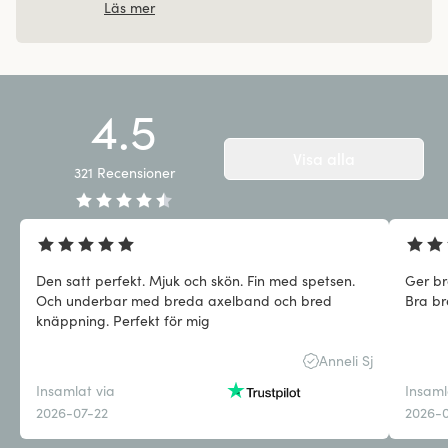
Läs mer
4.5
Visa alla
321
Recensioner
Den satt perfekt. Mjuk och skön. Fin med spetsen.
Ger br
Och underbar med breda axelband och bred
Bra b
knäppning. Perfekt för mig
Anneli Sj
Insamlat via
Insaml
2026-07-22
2026-