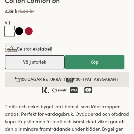
Cotton Comfort bh
439 kr
549 kr
Vit
Se storlekstabell
Välj storlek
Köp
100 DAGAR RETURRÄTT
100-TVÄTTARSGARANTI
Tidlös och enkel bygel-bh i bomull som låter kroppen
andas. Perfekt för vardagsbruk. Ovadderad och ofodrad
kupa. Kupsömmen är platt och isärstickad vilket gör att
den blir mindre framträdande under kläder. Bygel ger