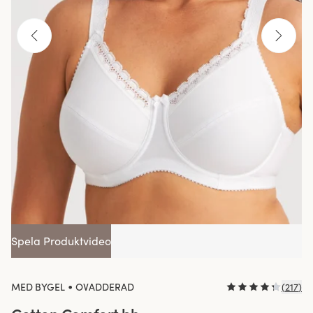
Spela Produktvideo
•
MED BYGEL
OVADDERAD
(
217
)