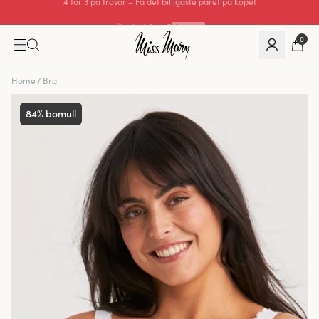
Utmärkt 0 av 5
0
Home
/
Bra
84% bomull