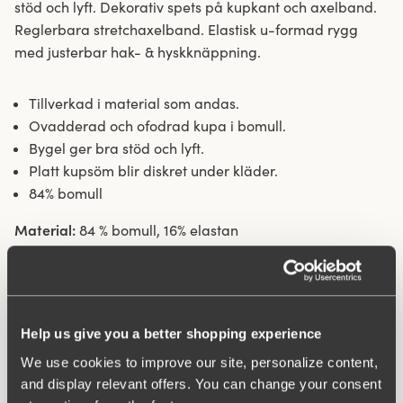
stöd och lyft. Dekorativ spets på kupkant och axelband.
Reglerbara stretchaxelband. Elastisk u-formad rygg
med justerbar hak- & hyskknäppning.
Tillverkad i material som andas.
Ovadderad och ofodrad kupa i bomull.
Bygel ger bra stöd och lyft.
Platt kupsöm blir diskret under kläder.
84% bomull
Material:
84 % bomull, 16% elastan
Tvättinstruktioner:
Handtvätt
Artikel Nummer:
244501
Hak och hysk:
B-D 80-110: 3 på höjden. E-G 80-110: 4 på
höjden.
Help us give you a better shopping experience
We use cookies to improve our site, personalize content,
and display relevant offers. You can change your consent