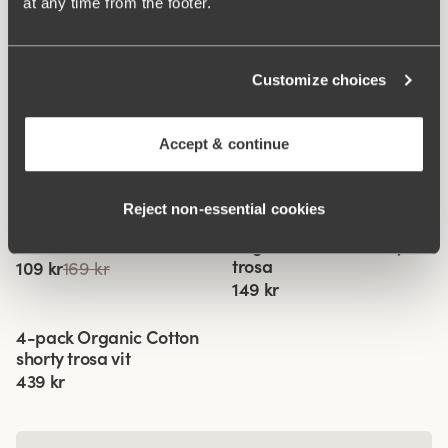
at any time from the footer.
Customize choices
Accept & continue
Relaterade produkter
Reject non‑essential cookies
Viewing image 1 of 3
Viewing image 1 of 2
Invisible Lace maxitrosa
Organic Cotton shorty
4 för 3
trosa
109 kr
169 kr
149 kr
Viewing image 1 of 3
4-pack Organic Cotton
shorty trosa vit
439 kr