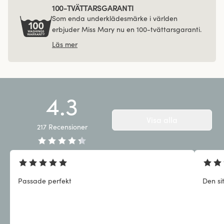
100-TVÄTTARSGARANTI
Som enda underklädesmärke i världen
erbjuder Miss Mary nu en 100-tvättarsgaranti.
Läs mer
4.3
Visa alla
217
Recensioner
Passade perfekt
Den si