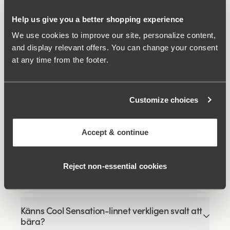
Help us give you a better shopping experience
Wincool
We use cookies to improve our site, personalize content,
and display relevant offers. You can change your consent
at any time from the footer.
Relaterade produkter
Viewing image 1 of 3
Viewing image 1 of 3
Customize choices
Cool Sensation
Cool Sensation trosa
4 för 3
4 för 3
maxitrosa
med långa ben
169 kr
299 kr
Accept & continue
Reject non‑essential cookies
FAQ
Känns Cool Sensation-linnet verkligen svalt att
bära?