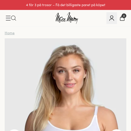
4 för 3 på trosor – Få det billigaste paret på köpet
Utmärkt 0 av 5
0
Home