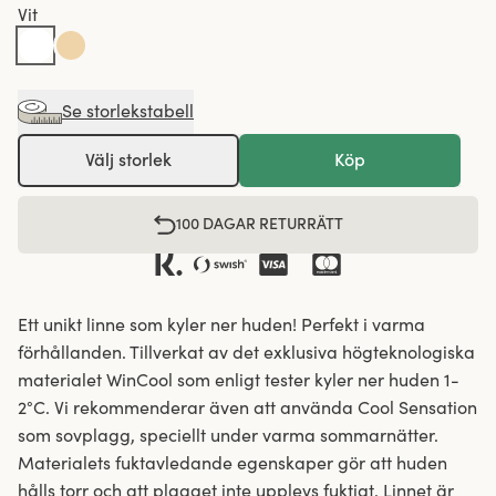
Vit
Se storlekstabell
Välj storlek
Köp
100 DAGAR RETURRÄTT
Ett unikt linne som kyler ner huden! Perfekt i varma
förhållanden. Tillverkat av det exklusiva högteknologiska
materialet WinCool som enligt tester kyler ner huden 1-
2°C. Vi rekommenderar även att använda Cool Sensation
som sovplagg, speciellt under varma sommarnätter.
Materialets fuktavledande egenskaper gör att huden
hålls torr och att plagget inte upplevs fuktigt. Linnet är