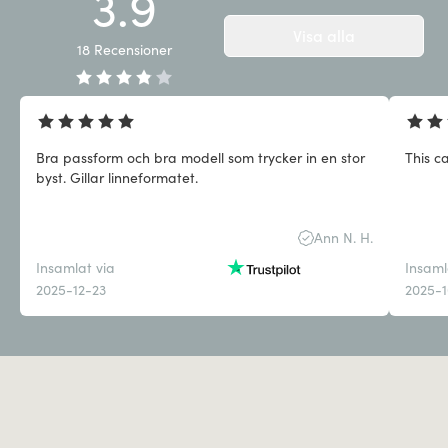
3.9
Visa alla
18
Recensioner
Bra passform och bra modell som trycker in en stor
This c
byst. Gillar linneformatet.
Ann N. H.
Insamlat via
Insaml
2025-12-23
2025-