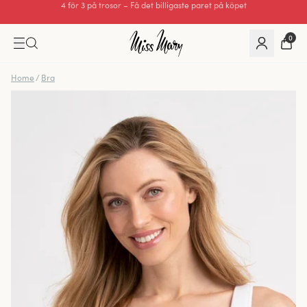
Utmärkt 0 av 5
0
Home
/
Bra