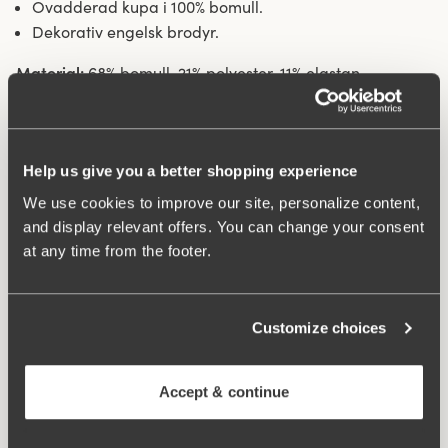
Ovadderad kupa i 100% bomull.
Dekorativ engelsk brodyr.
Material:
68% bomull, 21% polyester, 11% elastan
Tvättinstruktioner:
Fintvätt 40°
Artikel Nummer:
238401
Hak och hysk:
B-C 75-90: 6 på höjden. B-C 95-105: 7 på
Help us give you a better shopping experience
höjden. D-E 75-90: 7 på höjden. D-E 95-105: 8 på
höjden. F-G 75-90: 8 på höjden. F-G 95-105: 9 på
We use cookies to improve our site, personalize content,
höjden.
and display relevant offers. You can change your consent
at any time from the footer.
Vad gör den så bekväm?
Customize choices
Multiway axelband
Accept & continue
No-slip axelband