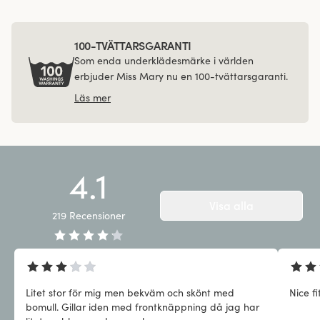
100-TVÄTTARSGARANTI
Som enda underklädesmärke i världen
erbjuder Miss Mary nu en 100-tvättarsgaranti.
Läs mer
4.1
Visa alla
219
Recensioner
Litet stor för mig men bekväm och skönt med
Nice fi
bomull. Gillar iden med frontknäppning då jag har