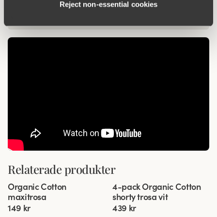
Reject non‑essential cookies
Relaterade produkter
Viewing image 1 of 2
Viewing image 1 of 3
Organic Cotton
4-pack Organic Cotton
4 för 3
maxitrosa
shorty trosa vit
149 kr
439 kr