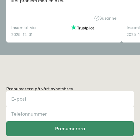
litet problem med en axel.
Susanne
Insamlat via
Insaml
2025-12-31
2025-1
Prenumerera på vårt nyhetsbrev
Prenumerera