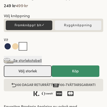
249 kr
499 kr
Välj knäppning
Framknäppt bh
✓
Ryggknäppning
Vit
Se storlekstabell
Välj storlek
Köp
100 DAGAR RETURRÄTT
100-TVÄTTARSGARANTI
Favoriten Broderie Anglaise nu också med