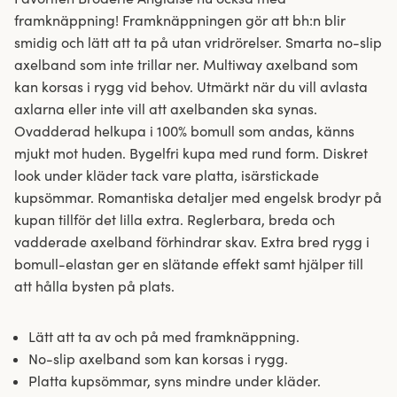
framknäppning! Framknäppningen gör att bh:n blir
smidig och lätt att ta på utan vridrörelser. Smarta no-slip
axelband som inte trillar ner. Multiway axelband som
kan korsas i rygg vid behov. Utmärkt när du vill avlasta
axlarna eller inte vill att axelbanden ska synas.
Ovadderad helkupa i 100% bomull som andas, känns
mjukt mot huden. Bygelfri kupa med rund form. Diskret
look under kläder tack vare platta, isärstickade
kupsömmar. Romantiska detaljer med engelsk brodyr på
kupan tillför det lilla extra. Reglerbara, breda och
vadderade axelband förhindrar skav. Extra bred rygg i
bomull-elastan ger en slätande effekt samt hjälper till
att hålla bysten på plats.
Lätt att ta av och på med framknäppning.
No-slip axelband som kan korsas i rygg.
Platta kupsömmar, syns mindre under kläder.