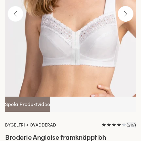
Spela Produktvideo
•
BYGELFRI
OVADDERAD
(
219
)
Broderie Anglaise framknäppt bh