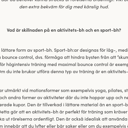
den extra bekväm för dig med känslig hud.
Vad är skillnaden på en aktivitets-bh och en sport-bh?
n lättare form av sport-bh. Sport-bh:ar designas för låg-, med
a bounce control, dvs. förmåga att hindra bysten från att ”sk
 för högintensiv träning med maximal bounce control är exemp
Om du inte brukar utföra denna typ av träning är en aktivitets
ar utmärkt vid motionsformer som exempelvis yoga, pilates, st
ch andra former av aktiviteter där du inte hoppar upp och ner.
rade kupor. Den är tillverkad i lättare material än en sport
etta gör att en aktivitets-bh är perfekt för träning som kräver 
a ut rörelserna ordentligt. Den är också idealisk att använd
 innebär att du lyfter eller bär saker eller om du exempelvis