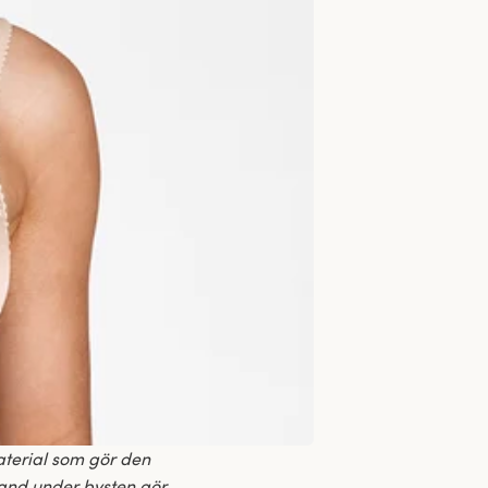
aterial som gör den
 band under bysten gör