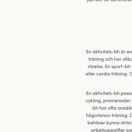
En aktivitets-bh är e
träning och har olik
rörelse. En sport-bh
eller cardio träning. 
En aktivitets-bh pass
cykling, promenader o
bh har ofta ovadde
högintensiv träning. D
behöver kunna sträck
arbetsuppgifter som