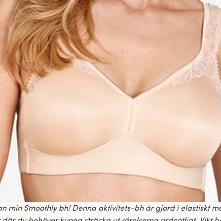
n min Smoothly bh! Denna aktivitets-bh är gjord i elastiskt m
er där du behöver kunna sträcka ut rörelserna ordentligt. Vikt