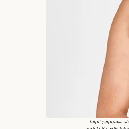
Inget yogapass uta
perfekt för aktivitet